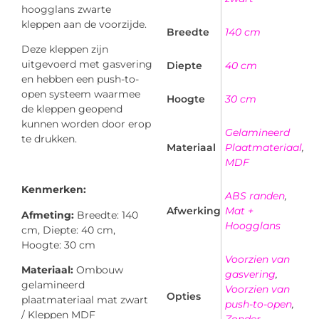
hoogglans zwarte
kleppen aan de voorzijde.
Breedte
140 cm
Deze kleppen zijn
uitgevoerd met gasvering
Diepte
40 cm
en hebben een push-to-
open systeem waarmee
Hoogte
30 cm
de kleppen geopend
kunnen worden door erop
Gelamineerd
te drukken.
Materiaal
Plaatmateriaal
,
MDF
Kenmerken:
ABS randen
,
Afwerking
Mat +
Afmeting:
Breedte: 140
Hoogglans
cm, Diepte: 40 cm,
Hoogte: 30 cm
Voorzien van
Materiaal:
Ombouw
gasvering
,
gelamineerd
Voorzien van
Opties
plaatmateriaal mat zwart
push-to-open
,
/ Kleppen MDF