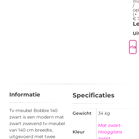
mo
/
op
(+
€
7
Le
Ui
Verlan
Informatie
Specificaties
Tv-meubel Bobbie 140
Gewicht
34 kg
zwart is een modern mat
zwart zwevend tv-meubel
Mat zwart-
van 140 cm breedte,
Kleur
Hoogglans
uitgevoerd met twee
zwart