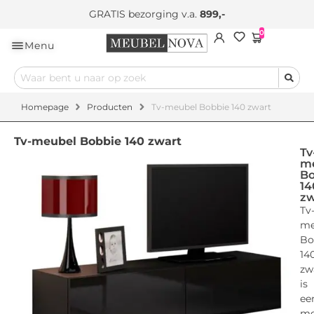
Eigen bezorging & montageservice
0
Menu
Homepage
Producten
Tv-meubel Bobbie 140 zwart
Tv-meubel Bobbie 140 zwart
Tv
m
Bo
14
zw
Tv
me
Bo
14
zw
is
ee
mo