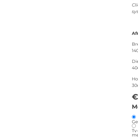
Cl
sy
Af
Br
14
Di
4
Ho
30
€
M
Ge
Tv
me