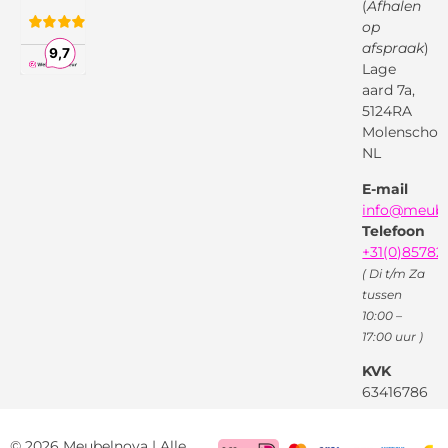
Montageservice
(
Afhalen
op
Vraag en
Bol.com
Antwoord
afspraak
)
Lage
Algemene
voorwaarden
aard 7a,
Pinterest
5124RA
Webwinkel
Garantievoorwaarden
Facebook
Molenschot
Keur
Privacybeleid
NL
X
( Twitter )
E-mail
Instagram
Facebook
info@meube
Youtube
Telefoon
+31(0)85782
( Di t/m Za
tussen
10:00 –
17:00 uur )
KVK
63416786
BTW
NL85522661
© 2026 Meubelnova | Alle