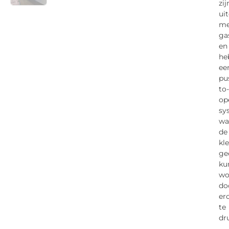
zij
ui
me
ga
en
he
ee
pu
to-
op
sy
wa
de
kl
ge
ku
wo
do
er
te
dr