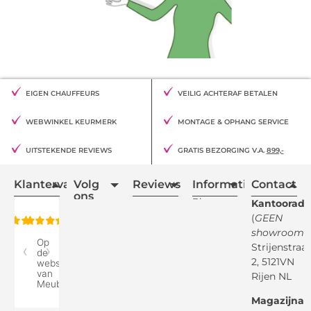
EIGEN CHAUFFEURS
VEILIG ACHTERAF BETALEN
WEBWINKEL KEURMERK
MONTAGE & OPHANG SERVICE
UITSTEKENDE REVIEWS
GRATIS BEZORGING V.A.
899,-
Klantervaring
Volg
Reviews
Informatie
Contact
ons
Blogs
Kantooradr
(
GEEN
Retourvoorwaarden
showroom
)
Reviewspot
Klachten
Strijenstraa
2, 5121VN
Betaalmethodes
Rijen NL
Over ons
Google
Magazijnad
Bezorg &