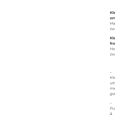
Kl
om
Ma
zw
Kl
fr
Ho
zw
–
Kl
ui
me
ga
–
Pu
&