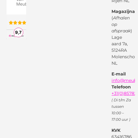
Rijen NL
Over ons
Google
Magazijnad
Bezorg &
Montageservice
(
Afhalen
op
Vraag en
Bol.com
Antwoord
afspraak
)
Lage
Algemene
voorwaarden
aard 7a,
Pinterest
5124RA
Webwinkel
Garantievoorwaarden
Facebook
Molenschot
Keur
Privacybeleid
NL
X
( Twitter )
E-mail
Instagram
Facebook
info@meube
Youtube
Telefoon
+31(0)85782
( Di t/m Za
tussen
10:00 –
17:00 uur )
KVK
63416786