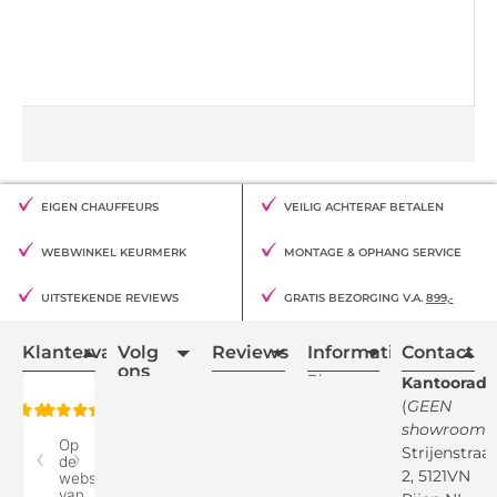
EIGEN CHAUFFEURS
VEILIG ACHTERAF BETALEN
WEBWINKEL KEURMERK
MONTAGE & OPHANG SERVICE
UITSTEKENDE REVIEWS
GRATIS BEZORGING V.A.
899,-
Klantervaring
Volg
Reviews
Informatie
Contact
ons
Blogs
Kantooradr
(
GEEN
Retourvoorwaarden
showroom
)
Reviewspot
Klachten
Strijenstraa
2, 5121VN
Betaalmethodes