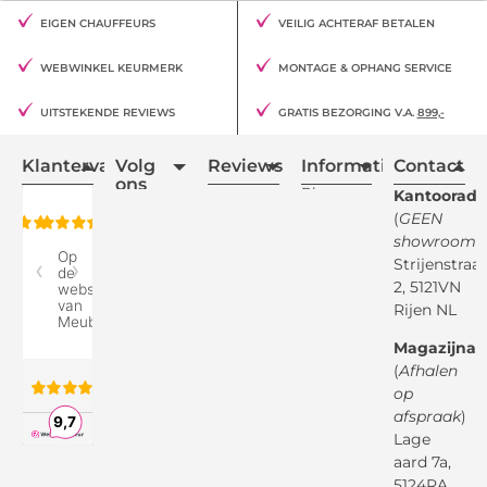
EIGEN CHAUFFEURS
VEILIG ACHTERAF BETALEN
WEBWINKEL KEURMERK
MONTAGE & OPHANG SERVICE
UITSTEKENDE REVIEWS
GRATIS BEZORGING V.A.
899,-
Klantervaring
Volg
Reviews
Informatie
Contact
ons
Blogs
Kantooradr
(
GEEN
Retourvoorwaarden
showroom
)
Reviewspot
Klachten
Strijenstraa
2, 5121VN
Betaalmethodes
Rijen NL
Over ons
Google
Magazijnad
Bezorg &
Montageservice
(
Afhalen
op
Vraag en
Bol.com
Antwoord
afspraak
)
Lage
Algemene
voorwaarden
aard 7a,
Pinterest
5124RA
Webwinkel