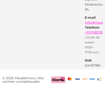
Garantievoorwaarden
Facebook
Molenschot
Keur
Privacybeleid
NL
X
( Twitter )
E-mail
Instagram
Facebook
info@meube
Youtube
Telefoon
+31(0)85782
( Di t/m Za
tussen
10:00 –
17:00 uur )
KVK
63416786
BTW
NL85522661
© 2026 Meubelnova | Alle
rechten voorbehouden