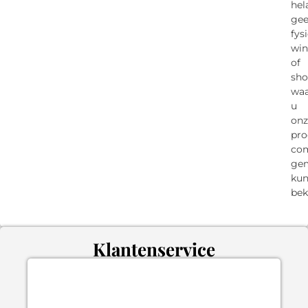
hel
ge
fys
win
of
sh
wa
u
onz
pro
co
ge
kun
bek
Klantenservice