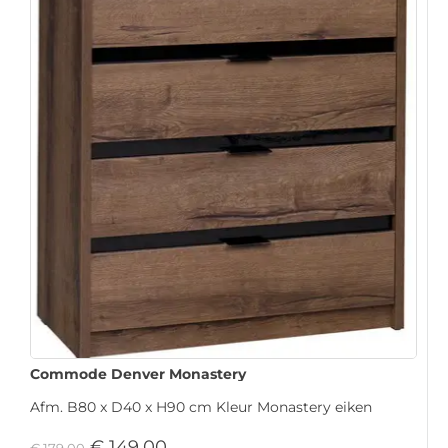
Commode Denver Monastery
Afm. B80 x D40 x H90 cm Kleur Monastery eiken
€
149,00