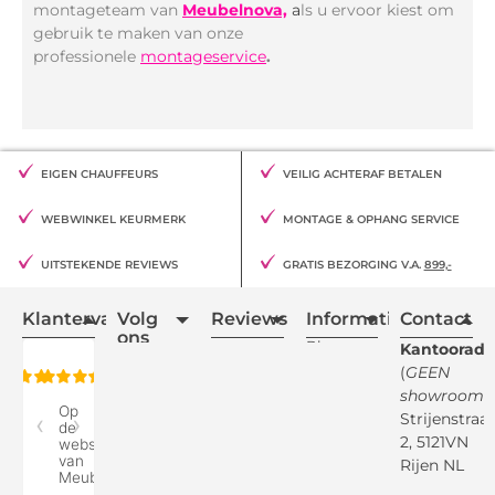
montageteam van
Meubelnova,
a
ls u ervoor kiest om
gebruik te maken van onze
professionele
montageservice
.
EIGEN CHAUFFEURS
VEILIG ACHTERAF BETALEN
WEBWINKEL KEURMERK
MONTAGE & OPHANG SERVICE
UITSTEKENDE REVIEWS
GRATIS BEZORGING V.A.
899,-
Klantervaring
Volg
Reviews
Informatie
Contact
ons
Blogs
Kantooradr
(
GEEN
Retourvoorwaarden
showroom
)
Reviewspot
Klachten
Strijenstraa
2, 5121VN
Betaalmethodes
Rijen NL
Over ons
Google