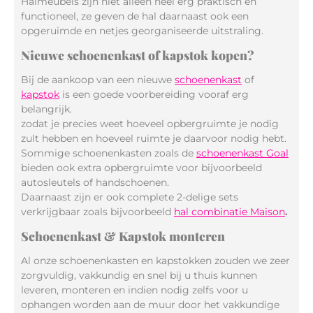
Halmeubels zijn niet alleen heel erg praktisch en
functioneel, ze geven de hal daarnaast ook een
opgeruimde en netjes georganiseerde uitstraling.
Nieuwe schoenenkast of kapstok kopen?
Bij de aankoop van een nieuwe
schoenenkast
of
kapstok
is een goede voorbereiding vooraf erg
belangrijk.
zodat je precies weet hoeveel opbergruimte je nodig
zult hebben en hoeveel ruimte je daarvoor nodig hebt.
Sommige schoenenkasten zoals de
schoenenkast Goal
bieden ook extra opbergruimte voor bijvoorbeeld
autosleutels of handschoenen.
Daarnaast zijn er ook complete 2-delige sets
verkrijgbaar zoals bijvoorbeeld
hal combinatie Maison
.
Schoenenkast & Kapstok monteren
Al onze schoenenkasten en kapstokken zouden we zeer
zorgvuldig, vakkundig en snel bij u thuis kunnen
leveren, monteren en indien nodig zelfs voor u
ophangen worden aan de muur door het vakkundige