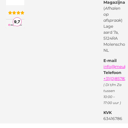
Magazijnad
Bezorg &
Montageservice
(
Afhalen
op
Vraag en
Bol.com
Antwoord
afspraak
)
Lage
Algemene
voorwaarden
aard 7a,
Pinterest
5124RA
Webwinkel
Garantievoorwaarden
Facebook
Molenschot
Keur
Privacybeleid
NL
X
( Twitter )
E-mail
Instagram
Facebook
info@meube
Youtube
Telefoon
+31(0)85782
( Di t/m Za
tussen
10:00 –
17:00 uur )
KVK
63416786
BTW