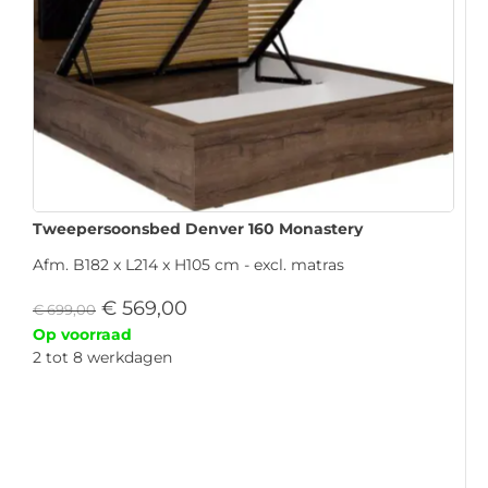
Tweepersoonsbed Denver 160 Monastery
Afm. B182 x L214 x H105 cm - excl. matras
€
569,00
€
699,00
Op voorraad
2 tot 8 werkdagen