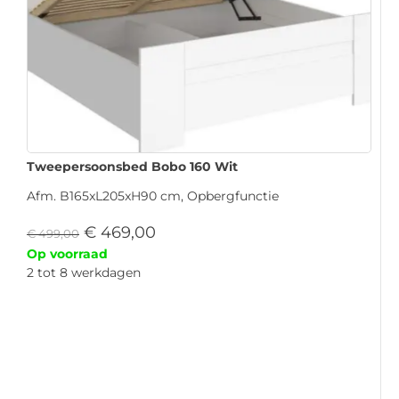
Tweepersoonsbed Bobo 160 Wit
Afm. B165xL205xH90 cm, Opbergfunctie
€
469,00
€
499,00
Op voorraad
2 tot 8 werkdagen