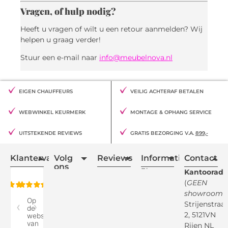
Vragen, of hulp nodig?
Heeft u vragen of wilt u een retour aanmelden? Wij
helpen u graag verder!
Stuur een e-mail naar
info@meubelnova.nl
EIGEN CHAUFFEURS
VEILIG ACHTERAF BETALEN
WEBWINKEL KEURMERK
MONTAGE & OPHANG SERVICE
UITSTEKENDE REVIEWS
GRATIS BEZORGING V.A.
899,-
Klantervaring
Volg
Reviews
Informatie
Contact
ons
Blogs
Kantooradr
(
GEEN
Retourvoorwaarden
showroom
)
Reviewspot
Klachten
Strijenstraa
2, 5121VN
Betaalmethodes
Rijen NL