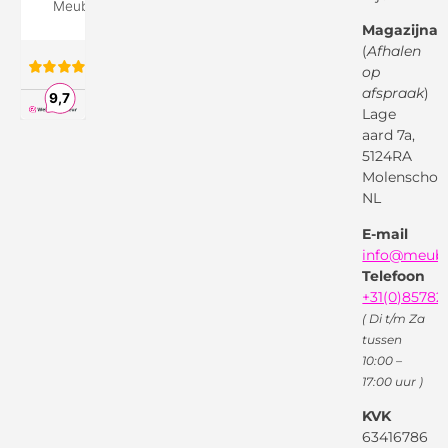
Over ons
Google
Magazijnad
Bezorg &
Montageservice
(
Afhalen
op
Vraag en
Bol.com
Antwoord
afspraak
)
Lage
Algemene
voorwaarden
aard 7a,
Pinterest
5124RA
Webwinkel
Garantievoorwaarden
Facebook
Molenschot
Keur
Privacybeleid
NL
X
( Twitter )
E-mail
Instagram
Facebook
info@meube
Youtube
Telefoon
+31(0)85782
( Di t/m Za
tussen
10:00 –
17:00 uur )
KVK
63416786