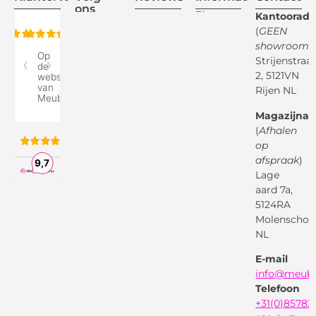
ons
Blogs
Kantooradr
(
GEEN
Retourvoorwaarden
showroom
)
Reviewspot
Klachten
Strijenstraa
2, 5121VN
Betaalmethodes
Rijen NL
Over ons
Google
Magazijnad
Bezorg &
Montageservice
(
Afhalen
op
Vraag en
Bol.com
Antwoord
afspraak
)
Lage
Algemene
voorwaarden
aard 7a,
Pinterest
5124RA
Webwinkel
Garantievoorwaarden
Facebook
Molenschot
Keur
Privacybeleid
NL
X
( Twitter )
E-mail
Instagram
Facebook
info@meube
Youtube
Telefoon
+31(0)85782