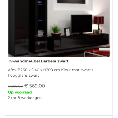
Tv-wandmeubel Barbera zwart
Afm. B260 x D40 x H200 cm Kleur mat zwart /
hoogglans zwart
€
569,00
€
599,00
Op voorraad
2 tot 8 werkdagen