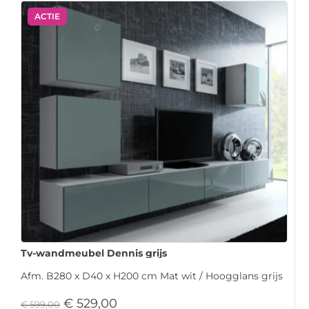
ACTIE
Tv-wandmeubel Dennis grijs
Afm. B280 x D40 x H200 cm Mat wit / Hoogglans grijs
€
529,00
€
599,00