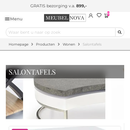
Eigen bezorging & montageservice
0
Menu
Homepage
Producten
Wonen
Salontafels
SALONTAFELS