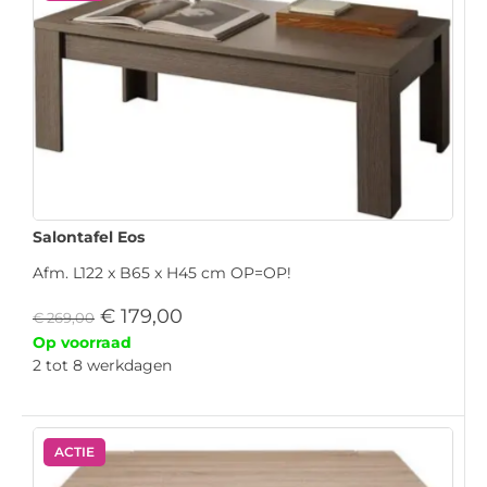
Salontafel Eos
Afm. L122 x B65 x H45 cm OP=OP!
€
179,00
€
269,00
Op voorraad
2 tot 8 werkdagen
ACTIE