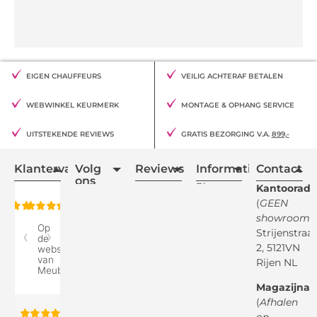
EIGEN CHAUFFEURS
VEILIG ACHTERAF BETALEN
WEBWINKEL KEURMERK
MONTAGE & OPHANG SERVICE
UITSTEKENDE REVIEWS
GRATIS BEZORGING V.A.
899,-
Klantervaring
Volg
Reviews
Informatie
Contact
ons
Blogs
Kantooradr
(
GEEN
Retourvoorwaarden
showroom
)
Reviewspot
Klachten
Strijenstraa
2, 5121VN
Betaalmethodes
Rijen NL
Over ons
Google
Magazijnad
Bezorg &
Montageservice
(
Afhalen