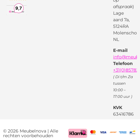
op
Vraag en
Bol.com
Antwoord
afspraak
)
Lage
Algemene
voorwaarden
aard 7a,
Pinterest
5124RA
Webwinkel
Garantievoorwaarden
Facebook
Molenschot
Keur
Privacybeleid
NL
X
( Twitter )
E-mail
Instagram
Facebook
info@meube
Youtube
Telefoon
+31(0)85782
( Di t/m Za
tussen
10:00 –
17:00 uur )
KVK
63416786
BTW
NL85522661
© 2026 Meubelnova | Alle
rechten voorbehouden