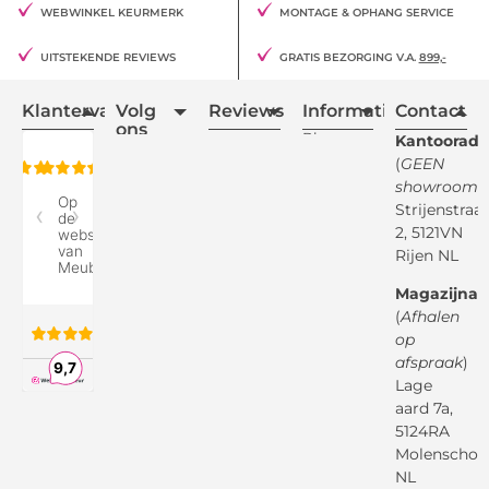
WEBWINKEL KEURMERK
MONTAGE & OPHANG SERVICE
UITSTEKENDE REVIEWS
GRATIS BEZORGING V.A.
899,-
Klantervaring
Volg
Reviews
Informatie
Contact
ons
Blogs
Kantooradr
(
GEEN
Retourvoorwaarden
showroom
)
Reviewspot
Klachten
Strijenstraa
2, 5121VN
Betaalmethodes
Rijen NL
Over ons
Google
Magazijnad
Bezorg &
Montageservice
(
Afhalen
op
Vraag en
Bol.com
Antwoord
afspraak
)
Lage
Algemene
voorwaarden
aard 7a,
Pinterest
5124RA
Webwinkel
Garantievoorwaarden
Facebook
Molenschot
Keur
Privacybeleid
NL
X
( Twitter )