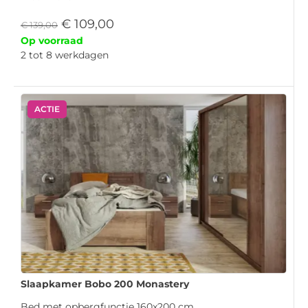
€
109,00
€
139,00
Op voorraad
2 tot 8 werkdagen
ACTIE
Slaapkamer Bobo 200 Monastery
Bed met opbergfunctie 160x200 cm