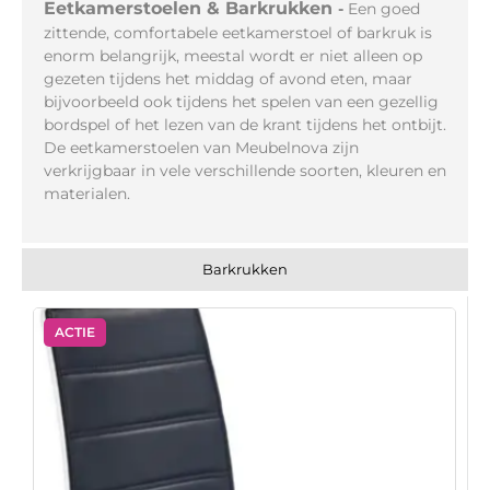
Eetkamerstoelen & Barkrukken
-
Een goed
zittende, comfortabele eetkamerstoel of barkruk is
enorm belangrijk,
meestal wordt er niet alleen op
gezeten tijdens het middag of avond eten, maar
bijvoorbeeld ook tijdens het spelen van een gezellig
bordspel of het lezen van de krant tijdens het ontbijt.
De eetkamerstoelen van Meubelnova zijn
verkrijgbaar in vele verschillende soorten, kleuren en
materialen.
Barkrukken
ACTIE