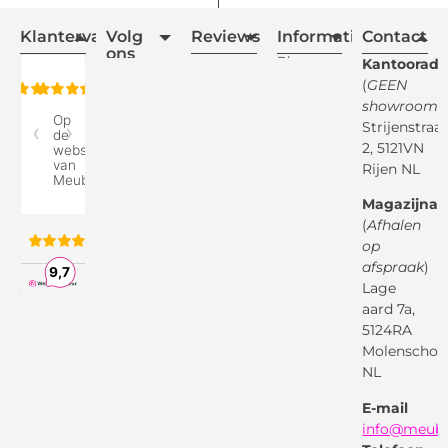
Klantervaring
Volg
Reviews
Informatie
Contact
ons
Blogs
Kantooradr
(
GEEN
Retourvoorwaarden
showroom
)
Reviewspot
Klachten
Strijenstraa
2, 5121VN
Betaalmethodes
Rijen NL
Over ons
Google
Magazijnad
Bezorg &
Montageservice
(
Afhalen
op
Vraag en
Bol.com
Antwoord
afspraak
)
Lage
Algemene
voorwaarden
aard 7a,
Pinterest
5124RA
Webwinkel
Garantievoorwaarden
Facebook
Molenschot
Keur
Privacybeleid
NL
X
( Twitter )
E-mail
Instagram
Facebook
info@meube
Youtube