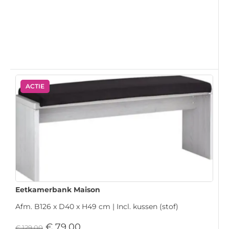
ACTIE
Eetkamerbank Maison
Afm. B126 x D40 x H49 cm | Incl. kussen (stof)
€
79,00
€
129,00