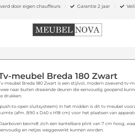
verd door eigen chauffeurs
Garantie 2 jaar
Vei
Tv-meubel Breda 180 Zwart
Tv-meubel Breda 180 Zwart is een stijlvol, modern zwevend tv-m
twee naar buiten draaiende deuren die eenvoudig geopend kun
te drukken.
(push-to-open sluitsysteem) In het midden is dit tv-meubel voor
ruimte (afm. B90 x D40 x H18 cm) voor het plaatsen van apparat
Daarboven bevindt zich een kantelbare plint van 7 cm hoog, wa
eenvoudig en netjes weggewerkt kunnen worden.