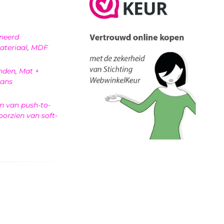
neerd
ateriaal
,
MDF
nden
,
Mat +
ans
n van push-to-
oorzien van soft-