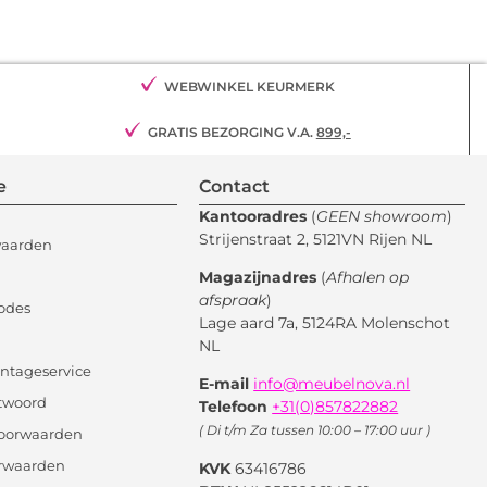
WEBWINKEL KEURMERK
GRATIS BEZORGING V.A.
899,-
e
Contact
Kantooradres
(
GEEN showroom
)
Strijenstraat 2, 5121VN Rijen NL
waarden
Magazijnadres
(
Afhalen op
afspraak
)
odes
Lage aard 7a, 5124RA Molenschot
NL
ntageservice
E-mail
info@meubelnova.nl
twoord
Telefoon
+31(0)857822882
( Di t/m Za tussen 10:00 – 17:00 uur )
oorwaarden
orwaarden
KVK
63416786