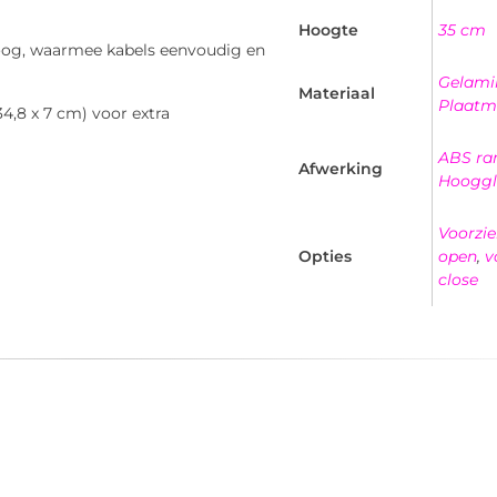
Hoogte
35 cm
hoog, waarmee kabels eenvoudig en
Gelami
Materiaal
Plaatm
4,8 x 7 cm) voor extra
ABS ra
Afwerking
Hooggl
Voorzie
Opties
open
,
v
close