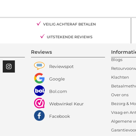
VEILIG ACHTERAF BETALEN
UITSTEKENDE REVIEWS
Reviews
Informati
Blogs
Reviewspot
Retourvoor
Klachten
Google
Betaalmeth
Bol.com
Over ons
Bezorg & Mo
Webwinkel Keur
Vraag en An
Facebook
Algemene v
Garantievo