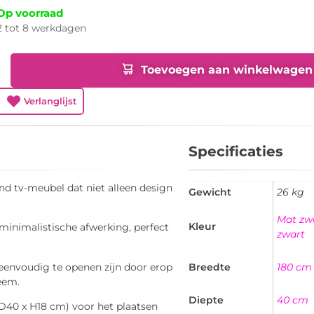
Op voorraad
2 tot 8 werkdagen
Toevoegen aan winkelwagen
Verlanglijst
Specificaties
nd tv-meubel dat niet alleen design
Gewicht
26 kg
Mat zw
Kleur
minimalistische afwerking, perfect
zwart
 eenvoudig te openen zijn door erop
Breedte
180 cm
eem.
Diepte
40 cm
 D40 x H18 cm) voor het plaatsen