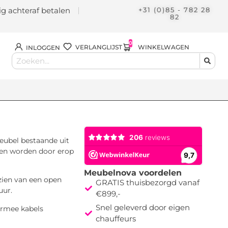
lig achteraf betalen
+31 (0)85 - 782 28
82
0
WINKELWAGEN
VERLANGLIJST
INLOGGEN
eubel bestaande uit
nen worden door erop
Meubelnova voordelen
zien van een open
GRATIS thuisbezorgd vanaf
uur.
€899,-
Snel geleverd door eigen
armee kabels
chauffeurs