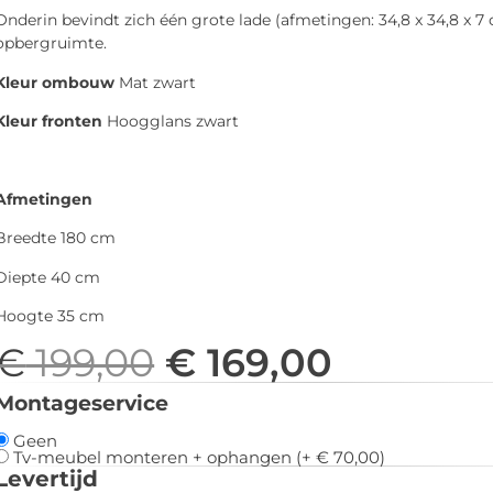
Onderin bevindt zich één grote lade (afmetingen: 34,8 x 34,8 x 7
opbergruimte.
Kleur ombouw
Mat zwart
Kleur fronten
Hoogglans zwart
Afmetingen
Breedte 180 cm
Diepte 40 cm
Hoogte 35 cm
€
199,00
€
169,00
Montageservice
Geen
Tv-meubel monteren + ophangen (+
€
70,00
)
Levertijd