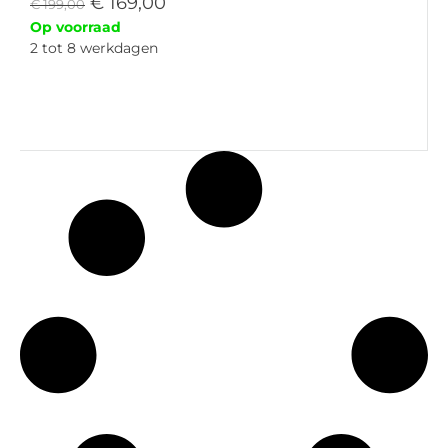
€
169,00
€
199,00
Op voorraad
2 tot 8 werkdagen