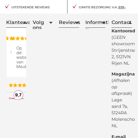
UITSTEKENDE REVIEWS
GRATIS BEZORGING V.A.
899,-
Klantervaring
Volg
Reviews
Informatie
Contact
ons
Blogs
Kantooradr
(
GEEN
Retourvoorwaarden
showroom
)
Reviewspot
Klachten
Strijenstraa
2, 5121VN
Betaalmethodes
Rijen NL
Over ons
Google
Magazijnad
Bezorg &
Montageservice
(
Afhalen
op
Vraag en
Bol.com
Antwoord
afspraak
)
Lage
Algemene
voorwaarden
aard 7a,
Pinterest
5124RA
Webwinkel
Garantievoorwaarden
Facebook
Molenschot
Keur
Privacybeleid
NL
X
( Twitter )
E-mail
Instagram