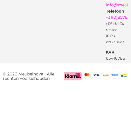
Facebook
info@meube
Youtube
Telefoon
+31(0)85782
( Di t/m Za
tussen
10:00 –
17:00 uur )
KVK
63416786
BTW
NL85522661
© 2026 Meubelnova | Alle
rechten voorbehouden