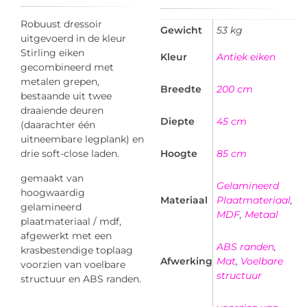
Robuust dressoir
Gewicht
53 kg
uitgevoerd in de kleur
Stirling eiken
Kleur
Antiek eiken
gecombineerd met
metalen grepen,
Breedte
200 cm
bestaande uit twee
draaiende deuren
Diepte
45 cm
(daarachter één
uitneembare legplank) en
drie soft-close laden.
Hoogte
85 cm
gemaakt van
Gelamineerd
hoogwaardig
Materiaal
Plaatmateriaal
,
gelamineerd
MDF
,
Metaal
plaatmateriaal / mdf,
afgewerkt met een
ABS randen
,
krasbestendige toplaag
Afwerking
Mat
,
Voelbare
voorzien van voelbare
structuur
structuur en ABS randen.