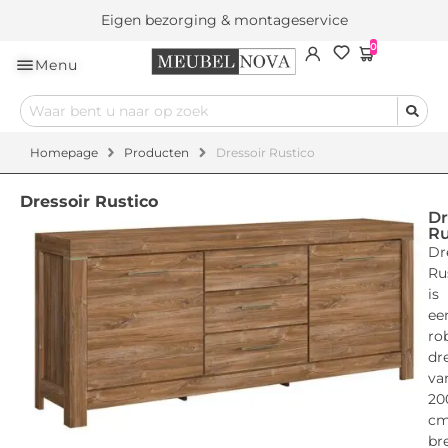
Eigen bezorging & montageservice
0
Menu
Homepage
Producten
Dressoir Rustico
Dressoir Rustico
Dr
Ru
Dr
Ru
is
ee
ro
dr
va
20
c
br