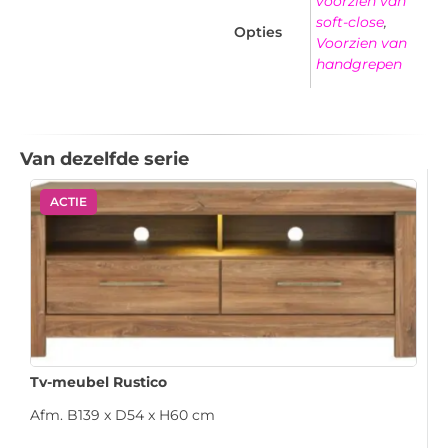
voorzien van
soft-close
,
Opties
Voorzien van
handgrepen
Van dezelfde serie
ACTIE
Tv-meubel Rustico
Afm. B139 x D54 x H60 cm