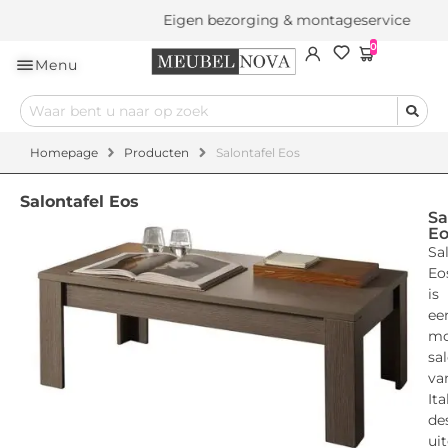
Eigen bezorging & montageservice
0
Menu
Homepage
Producten
Salontafel Eos
Salontafel Eos
Sa
Eo
Sa
Eo
is
ee
mo
sa
va
Ita
de
ui