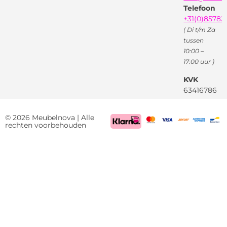
Youtube
Telefoon
+31(0)85782
( Di t/m Za
tussen
10:00 –
17:00 uur )
KVK
63416786
BTW
NL85522661
© 2026 Meubelnova | Alle
rechten voorbehouden