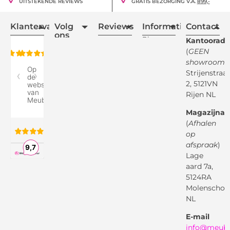
UITSTEKENDE REVIEWS
GRATIS BEZORGING V.A.
899,-
Klantervaring
Volg
Reviews
Informatie
Contact
ons
Blogs
Kantooradr
(
GEEN
Retourvoorwaarden
showroom
)
Reviewspot
Klachten
Strijenstraa
2, 5121VN
Betaalmethodes
Rijen NL
Over ons
Google
Magazijnad
Bezorg &
Montageservice
(
Afhalen
op
Vraag en
Bol.com
Antwoord
afspraak
)
Lage
Algemene
voorwaarden
aard 7a,
Pinterest
5124RA
Webwinkel
Garantievoorwaarden
Facebook
Molenschot
Keur
Privacybeleid
NL
X
( Twitter )
E-mail
Instagram
Facebook
info@meube