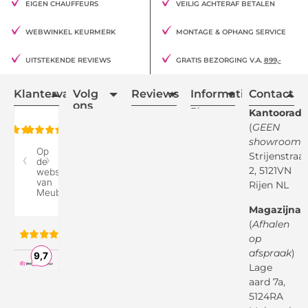
EIGEN CHAUFFEURS
VEILIG ACHTERAF BETALEN
WEBWINKEL KEURMERK
MONTAGE & OPHANG SERVICE
UITSTEKENDE REVIEWS
GRATIS BEZORGING V.A.
899,-
Klantervaring
Volg
Reviews
Informatie
Contact
ons
Blogs
Kantooradr
(
GEEN
Retourvoorwaarden
showroom
)
Reviewspot
Klachten
Strijenstraa
2, 5121VN
Betaalmethodes
Rijen NL
Over ons
Google
Magazijnad
Bezorg &
Montageservice
(
Afhalen
op
Vraag en
Bol.com
Antwoord
afspraak
)
Lage
Algemene
voorwaarden
aard 7a,
Pinterest
5124RA
Webwinkel
Garantievoorwaarden