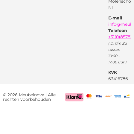
Facebook
Molenschot
Keur
Privacybeleid
NL
X
( Twitter )
E-mail
Instagram
Facebook
info@meube
Youtube
Telefoon
+31(0)85782
( Di t/m Za
tussen
10:00 –
17:00 uur )
KVK
63416786
BTW
NL85522661
© 2026 Meubelnova | Alle
rechten voorbehouden