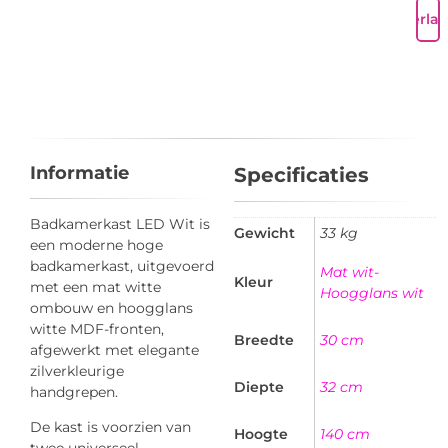
Verlan
Informatie
Specificaties
Badkamerkast LED Wit is
Gewicht
33 kg
een moderne hoge
badkamerkast, uitgevoerd
Mat wit-
Kleur
met een mat witte
Hoogglans wit
ombouw en hoogglans
witte MDF-fronten,
Breedte
30 cm
afgewerkt met elegante
zilverkleurige
Diepte
32 cm
handgrepen.
De kast is voorzien van
Hoogte
140 cm