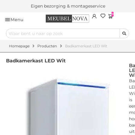
Eigen bezorging & montageservice
0
Menu
Homepage
Producten
Badkamerkast LED Wit
Badkamerkast LED Wit
B
L
Wi
Ba
LE
Wi
is
ee
mo
ho
ba
ui