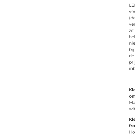
LE
ve
(d
ve
zit
he
ni
bij
de
pri
in
Kl
om
Ma
wi
Kl
fr
Ho