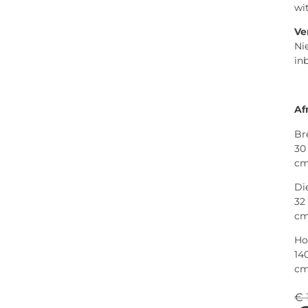
wi
Ve
Ni
in
Af
Br
30
c
Di
32
c
Ho
14
c
€