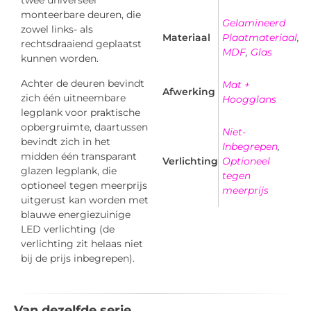
twee universeel
monteerbare deuren, die
Gelamineerd
zowel links- als
Materiaal
Plaatmateriaal
,
rechtsdraaiend geplaatst
MDF
,
Glas
kunnen worden.
Achter de deuren bevindt
Mat +
Afwerking
zich één uitneembare
Hoogglans
legplank voor praktische
opbergruimte, daartussen
Niet-
bevindt zich in het
Inbegrepen
,
midden één transparant
Verlichting
Optioneel
glazen legplank, die
tegen
optioneel tegen meerprijs
meerprijs
uitgerust kan worden met
blauwe energiezuinige
LED verlichting (de
verlichting zit helaas niet
bij de prijs inbegrepen).
Van dezelfde serie