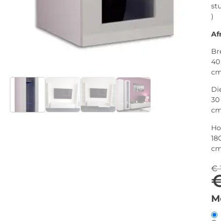
st
)
Af
Br
40
c
Di
30
c
Ho
18
c
€
M