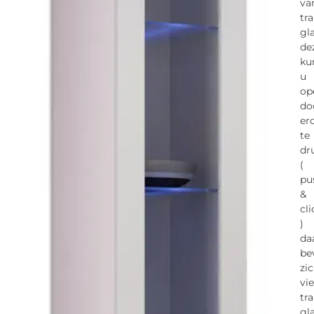
va
tr
gla
de
ku
u
op
do
er
te
dr
(
pu
&
cl
)
da
be
zi
vie
tr
gl