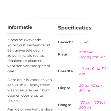
Informatie
Specificaties
Moderne zwevende
Gewicht
55 kg
kolomkast bestaande uit
één universele deur (
Mat wit-
Kleur
zowel links als rechts
Hoogglans wit
draaiend te plaatsen )
voorzien van transparant
40 cm
,
0 tot 50
glas.
Breedte
cm
Deze deur is voorzien van
een Push & Clicksysteem
20 tot 40 cm
,
Diepte
waarmee u de deur kunt
30 cm
openen door erop te
drukken.
180 cm
,
150 tot
Hoogte
200 cm
Aan de binnenkant is deze