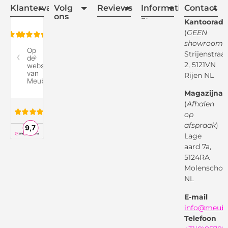
Klantervaring
Volg
Reviews
Informatie
Contact
ons
Blogs
Kantooradr
(
GEEN
Retourvoorwaarden
showroom
)
Reviewspot
Klachten
Strijenstraa
2, 5121VN
Betaalmethodes
Rijen NL
Over ons
Google
Magazijnad
Bezorg &
Montageservice
(
Afhalen
op
Vraag en
Bol.com
Antwoord
afspraak
)
Lage
Algemene
voorwaarden
aard 7a,
Pinterest
5124RA
Webwinkel
Garantievoorwaarden
Facebook
Molenschot
Keur
Privacybeleid
NL
X
( Twitter )
E-mail
Instagram
Facebook
info@meube
Youtube
Telefoon