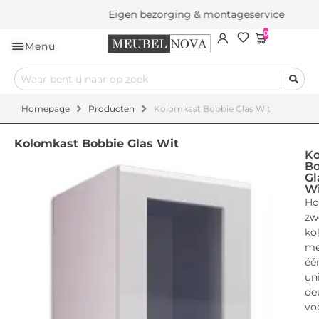
Eigen bezorging & montageservice
0
Menu
Homepage
Producten
Kolomkast Bobbie Glas Wit
Kolomkast Bobbie Glas Wit
Ko
Bo
Gl
Wi
Ho
zw
ko
me
éé
un
de
vo