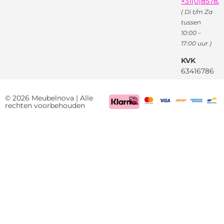
+31(0)85782
( Di t/m Za
tussen
10:00 –
17:00 uur )
KVK
63416786
BTW
NL85522661
© 2026 Meubelnova | Alle
rechten voorbehouden