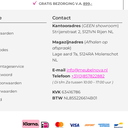
GRATIS BEZORGING V.A.
899,-
e
Contact
Kantooradres
(
GEEN showroom
)
Strijenstraat 2, 5121VN Rijen NL
waarden
Magazijnadres
(
Afhalen op
afspraak
)
odes
Lage aard 7a, 5124RA Molenschot
NL
ntageservice
E-mail
info@meubelnova.nl
twoord
Telefoon
+31(0)857822882
( Di t/m Za tussen 10:00 – 17:00 uur )
oorwaarden
orwaarden
KVK
63416786
BTW
NL855226614B01
id