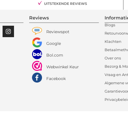
UITSTEKENDE REVIEWS
Reviews
Informati
Blogs
Reviewspot
Retourvoor
Klachten
Google
Betaalmeth
Bol.com
Over ons
Bezorg & Mo
Webwinkel Keur
Vraag en An
Facebook
Algemene v
Garantievo
Privacybele