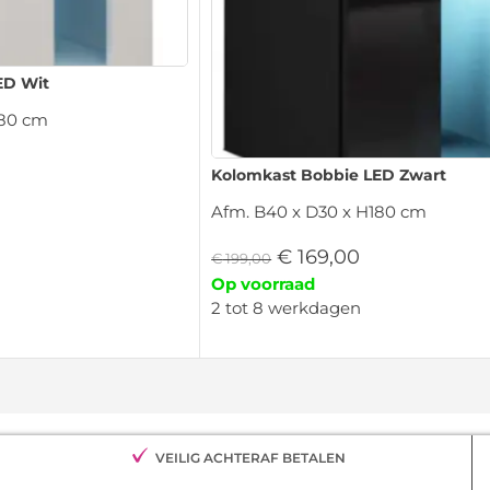
ED Wit
180 cm
Kolomkast Bobbie LED Zwart
Afm. B40 x D30 x H180 cm
€
169,00
€
199,00
Op voorraad
2 tot 8 werkdagen
VEILIG ACHTERAF BETALEN