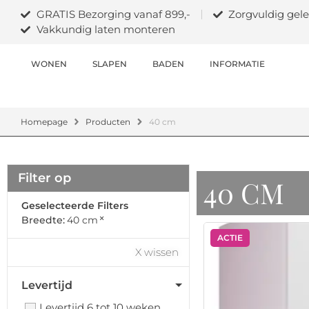
GRATIS Bezorging vanaf 899,-
Zorgvuldig gele
Vakkundig laten monteren
WONEN
SLAPEN
BADEN
INFORMATIE
Homepage
Producten
40 cm
Filter op
40 CM
Geselecteerde Filters
×
Breedte
:
40 cm
ACTIE
X wissen
Levertijd
Levertijd 6 tot 10 weken