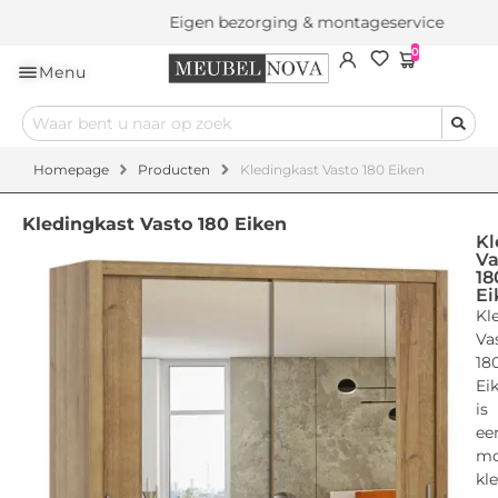
Eigen bezorging & montageservice
0
Menu
Homepage
Producten
Kledingkast Vasto 180 Eiken
Kledingkast Vasto 180 Eiken
Kl
Va
18
Ei
Kl
Va
18
Ei
is
ee
mo
kl