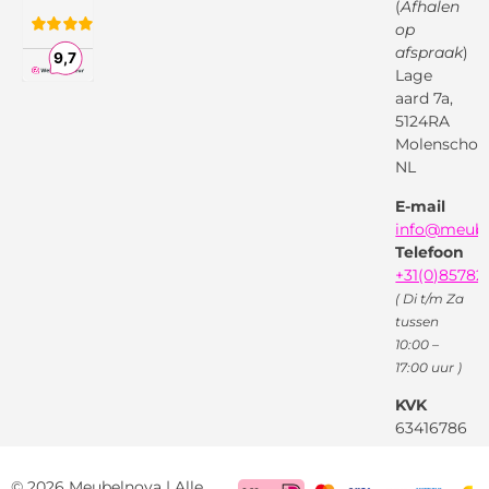
Montageservice
(
Afhalen
op
Vraag en
Bol.com
Antwoord
afspraak
)
Lage
Algemene
voorwaarden
aard 7a,
Pinterest
5124RA
Webwinkel
Garantievoorwaarden
Facebook
Molenschot
Keur
Privacybeleid
NL
X
( Twitter )
E-mail
Instagram
Facebook
info@meube
Youtube
Telefoon
+31(0)85782
( Di t/m Za
tussen
10:00 –
17:00 uur )
KVK
63416786
BTW
NL85522661
© 2026 Meubelnova | Alle