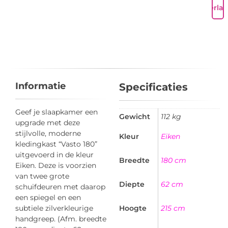
Verlan
Informatie
Specificaties
Geef je slaapkamer een
Gewicht
112 kg
upgrade met deze
stijlvolle, moderne
Kleur
Eiken
kledingkast “Vasto 180”
uitgevoerd in de kleur
Breedte
180 cm
Eiken. Deze is voorzien
van twee grote
Diepte
62 cm
schuifdeuren met daarop
een spiegel en een
subtiele zilverkleurige
Hoogte
215 cm
handgreep. (Afm. breedte