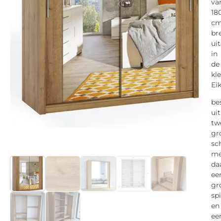
va
18
c
br
ui
in
de
kl
Ei
be
uit
tw
gr
sc
me
da
ee
gr
sp
en
ee