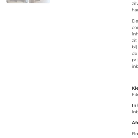
zi
ha
De
co
in
zit
bij
de
pri
in
Kl
Ei
In
In
Af
Br