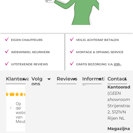
EIGEN CHAUFFEURS
VEILIG ACHTERAF BETALEN
WEBWINKEL KEURMERK
MONTAGE & OPHANG SERVICE
UITSTEKENDE REVIEWS
GRATIS BEZORGING V.A.
899,-
Klantervaring
Volg
Reviews
Informatie
Contact
ons
Blogs
Kantooradr
(
GEEN
Retourvoorwaarden
showroom
)
Reviewspot
Klachten
Strijenstraa
2, 5121VN
Betaalmethodes
Rijen NL
Over ons
Google
Magazijnad
Bezorg &