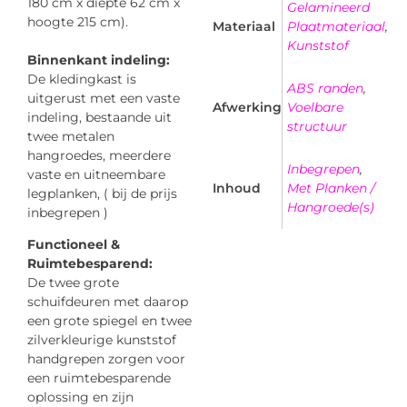
180 cm x diepte 62 cm x
Gelamineerd
hoogte 215 cm).
Materiaal
Plaatmateriaal
,
Kunststof
Binnenkant indeling:
De kledingkast is
ABS randen
,
uitgerust met een vaste
Afwerking
Voelbare
indeling, bestaande uit
structuur
twee metalen
hangroedes, meerdere
Inbegrepen
,
vaste en uitneembare
Inhoud
Met Planken /
legplanken, ( bij de prijs
Hangroede(s)
inbegrepen )
Functioneel &
Ruimtebesparend:
De twee grote
schuifdeuren met daarop
een grote spiegel en twee
zilverkleurige kunststof
handgrepen zorgen voor
een ruimtebesparende
oplossing en zijn