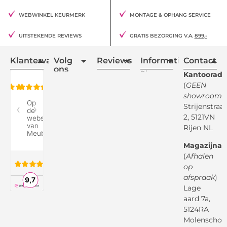
WEBWINKEL KEURMERK
MONTAGE & OPHANG SERVICE
UITSTEKENDE REVIEWS
GRATIS BEZORGING V.A.
899,-
Klantervaring
Volg
Reviews
Informatie
Contact
ons
Blogs
Kantooradr
(
GEEN
Retourvoorwaarden
showroom
)
Reviewspot
Klachten
Strijenstraa
2, 5121VN
Betaalmethodes
Rijen NL
Over ons
Google
Magazijnad
Bezorg &
Montageservice
(
Afhalen
op
Vraag en
Bol.com
Antwoord
afspraak
)
Lage
Algemene
voorwaarden
aard 7a,
Pinterest
5124RA
Webwinkel
Garantievoorwaarden
Facebook
Molenschot
Keur
Privacybeleid