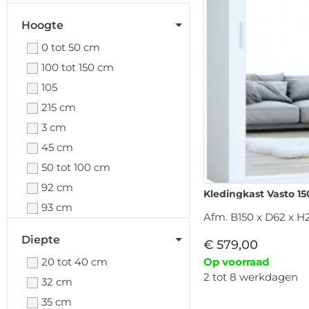
Hoogte
0 tot 50 cm
100 tot 150 cm
105
215 cm
3 cm
45 cm
50 tot 100 cm
92 cm
Kledingkast Vasto 15
93 cm
Afm. B150 x D62 x H
Diepte
€
579,00
20 tot 40 cm
Op voorraad
2 tot 8 werkdagen
32 cm
35 cm