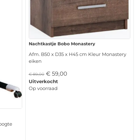
Nachtkastje Bobo Monastery
Afm. B50 x D35 x H45 cm Kleur Monastery
eiken
€
59,00
€
89,00
Uitverkocht
Op voorraad
oogte