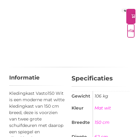
+
-
Verlan
Informatie
Specificaties
Kledingkast Vasto150 Wit
Gewicht
106 kg
is een moderne mat witte
kledingkast van 150 cm
Kleur
Mat wit
breed, deze is voorzien
van twee grote
Breedte
150 cm
schuifdeuren met daarop
een spiegel en
Diepte
62 cm