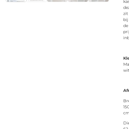
ka
de
zit
bij
de
pri
in
Kl
Ma
wi
Af
Br
15
c
Di