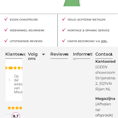
EIGEN CHAUFFEURS
VEILIG ACHTERAF BETALEN
WEBWINKEL KEURMERK
MONTAGE & OPHANG SERVICE
UITSTEKENDE REVIEWS
GRATIS BEZORGING V.A.
899,-
Klantervaring
Volg
Reviews
Informatie
Contact
ons
Blogs
Kantooradr
(
GEEN
Retourvoorwaarden
showroom
)
Reviewspot
Klachten
Strijenstraa
2, 5121VN
Betaalmethodes
Rijen NL
Over ons
Google
Magazijnad
Bezorg &
Montageservice
(
Afhalen
op
Vraag en
Bol.com
Antwoord
afspraak
)