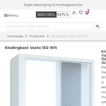
Eigen bezorging & montageservice
0
Menu
Homepage
Producten
Kledingkast Vasto 150 Wit
Kledingkast Vasto 150 Wit
Kl
Va
15
Wi
Kl
Va
Wi
is
ee
mo
ma
wi