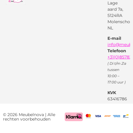
Lage
Algemene
voorwaarden
aard 7a,
Pinterest
5124RA
Webwinkel
Garantievoorwaarden
Facebook
Molenschot
Keur
Privacybeleid
NL
X
( Twitter )
E-mail
Instagram
Facebook
info@meube
Youtube
Telefoon
+31(0)85782
( Di t/m Za
tussen
10:00 –
17:00 uur )
KVK
63416786
BTW
NL85522661
© 2026 Meubelnova | Alle
rechten voorbehouden