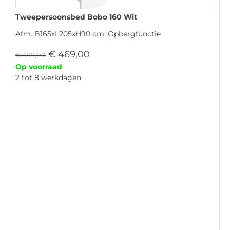
Tweepersoonsbed Bobo 160 Wit
Afm. B165xL205xH90 cm, Opbergfunctie
€
469,00
€
499,00
Op voorraad
2 tot 8 werkdagen