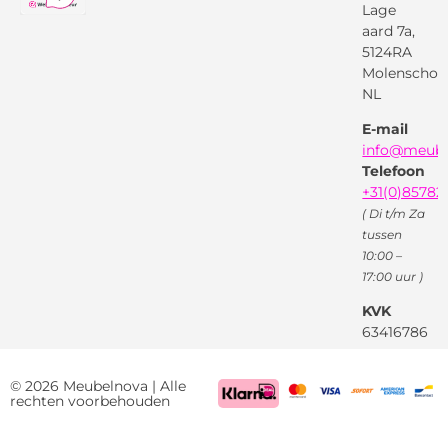
Lage
Algemene
voorwaarden
aard 7a,
Pinterest
5124RA
Webwinkel
Garantievoorwaarden
Facebook
Molenschot
Keur
Privacybeleid
NL
X
( Twitter )
E-mail
Instagram
Facebook
info@meube
Youtube
Telefoon
+31(0)85782
( Di t/m Za
tussen
10:00 –
17:00 uur )
KVK
63416786
BTW
NL85522661
© 2026 Meubelnova | Alle
rechten voorbehouden