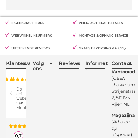
EIGEN CHAUFFEURS
VEILIG ACHTERAF BETALEN
WEBWINKEL KEURMERK
MONTAGE & OPHANG SERVICE
UITSTEKENDE REVIEWS
GRATIS BEZORGING V.A.
899,-
Klantervaring
Volg
Reviews
Informatie
Contact
ons
Blogs
Kantooradr
(
GEEN
Retourvoorwaarden
showroom
)
Reviewspot
Klachten
Strijenstraa
2, 5121VN
Betaalmethodes
Rijen NL
Over ons
Google
Magazijnad
Bezorg &
Montageservice
(
Afhalen
op
Vraag en
Bol.com
Antwoord
afspraak
)