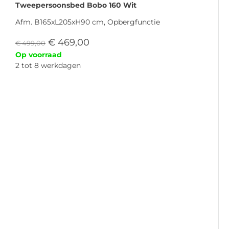
Tweepersoonsbed Bobo 160 Wit
Afm. B165xL205xH90 cm, Opbergfunctie
€
469,00
€
499,00
Op voorraad
2 tot 8 werkdagen