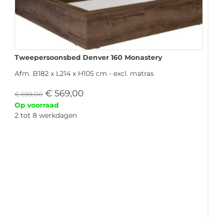
Tweepersoonsbed Denver 160 Monastery
Afm. B182 x L214 x H105 cm - excl. matras
€
569,00
€
699,00
Op voorraad
2 tot 8 werkdagen