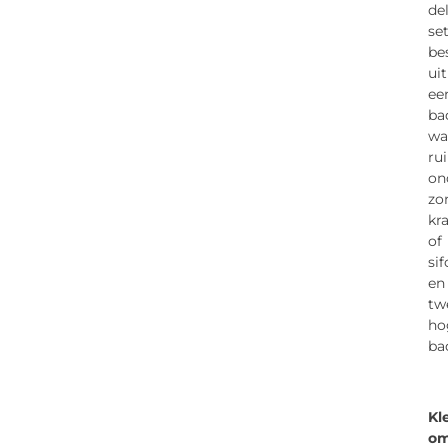
de
se
be
uit
ee
ba
wa
ru
on
zo
kr
of
si
en
tw
ho
ba
Kl
om