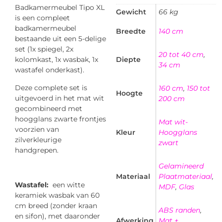
Badkamermeubel Tipo XL
Gewicht
66 kg
is een compleet
badkamermeubel
Breedte
140 cm
bestaande uit een 5-delige
set (1x spiegel, 2x
20 tot 40 cm
,
kolomkast, 1x wasbak, 1x
Diepte
34 cm
wastafel onderkast).
Deze complete set is
160 cm
,
150 tot
Hoogte
uitgevoerd in het mat wit
200 cm
gecombineerd met
hoogglans zwarte frontjes
Mat wit-
voorzien van
Kleur
Hoogglans
zilverkleurige
zwart
handgrepen.
Gelamineerd
Materiaal
Plaatmateriaal
,
Wastafel:
een witte
MDF
,
Glas
keramiek wasbak van 60
cm breed (zonder kraan
ABS randen
,
en sifon), met daaronder
Afwerking
Mat +