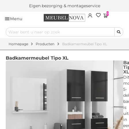
Eigen bezorging & montageservice
0
Menu
Homepage
Producten
Badkamermeubel Tipo XL
Badkamermeubel Tipo XL
B
Ti
X
Di
mo
5-
de
ba
is
ui
in
ee