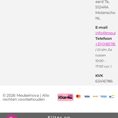
voorwaarden
aard 7a,
Pinterest
5124RA
Webwinkel
Garantievoorwaarden
Facebook
Molenschot
Keur
Privacybeleid
NL
X
( Twitter )
E-mail
Instagram
Facebook
info@meube
Youtube
Telefoon
+31(0)85782
( Di t/m Za
tussen
10:00 –
17:00 uur )
KVK
63416786
BTW
NL85522661
© 2026 Meubelnova | Alle
rechten voorbehouden
Filter op