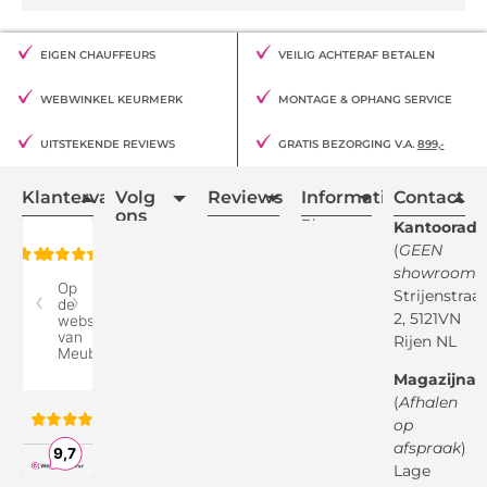
EIGEN CHAUFFEURS
VEILIG ACHTERAF BETALEN
WEBWINKEL KEURMERK
MONTAGE & OPHANG SERVICE
UITSTEKENDE REVIEWS
GRATIS BEZORGING V.A.
899,-
Klantervaring
Volg
Reviews
Informatie
Contact
ons
Blogs
Kantooradr
(
GEEN
Retourvoorwaarden
showroom
)
Reviewspot
Klachten
Strijenstraa
2, 5121VN
Betaalmethodes
Rijen NL
Over ons
Google
Magazijnad
Bezorg &
Montageservice
(
Afhalen
op
Vraag en
Bol.com
Antwoord
afspraak
)
Lage
Algemene