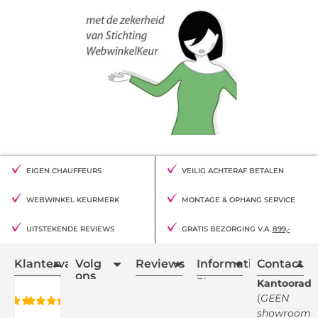
EIGEN CHAUFFEURS
VEILIG ACHTERAF BETALEN
WEBWINKEL KEURMERK
MONTAGE & OPHANG SERVICE
UITSTEKENDE REVIEWS
GRATIS BEZORGING V.A.
899,-
Klantervaring
Volg
Reviews
Informatie
Contact
ons
Blogs
Kantooradr
(
GEEN
Retourvoorwaarden
showroom
)