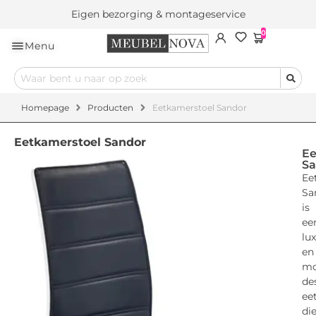
Eigen bezorging & montageservice
0
Menu
Homepage
Producten
Eetkamerstoel Sandor
Eetkamerstoel Sandor
Ee
Sa
Ee
Sa
is
ee
lu
en
mo
de
ee
di