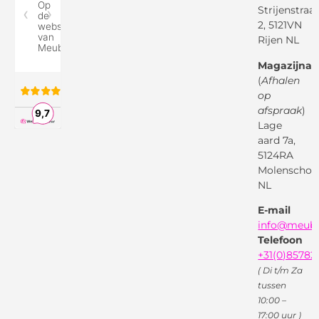
Reviewspot
Klachten
Strijenstraa
2, 5121VN
Betaalmethodes
Rijen NL
Over ons
Google
Magazijnad
Bezorg &
Montageservice
(
Afhalen
op
Vraag en
Bol.com
Antwoord
afspraak
)
Lage
Algemene
voorwaarden
aard 7a,
Pinterest
5124RA
Webwinkel
Garantievoorwaarden
Facebook
Molenschot
Keur
Privacybeleid
NL
X
( Twitter )
E-mail
Instagram
Facebook
info@meube
Youtube
Telefoon
+31(0)85782
( Di t/m Za
tussen
10:00 –
17:00 uur )