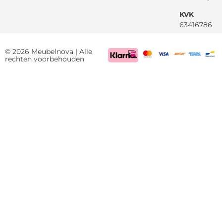
KVK
63416786
BTW
NL85522661
© 2026 Meubelnova | Alle
rechten voorbehouden