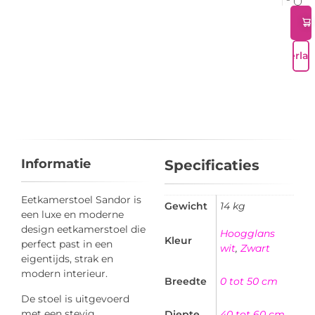
Verlan
Informatie
Specificaties
Eetkamerstoel Sandor is
Gewicht
14 kg
een luxe en moderne
design eetkamerstoel die
Hoogglans
Kleur
perfect past in een
wit
,
Zwart
eigentijds, strak en
modern interieur.
Breedte
0 tot 50 cm
De stoel is uitgevoerd
met een stevig
Diepte
40 tot 60 cm