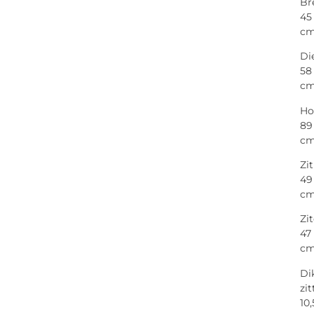
Br
45
c
Di
58
c
Ho
89
c
Zi
49
c
Zi
47
c
Di
zit
10,