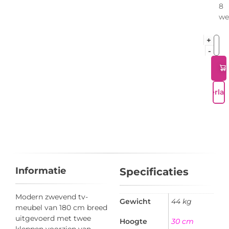
8
we
+
-
Verlan
Informatie
Specificaties
Modern zwevend tv-
Gewicht
44 kg
meubel van 180 cm breed
uitgevoerd met twee
Hoogte
30 cm
kleppen voorzien van