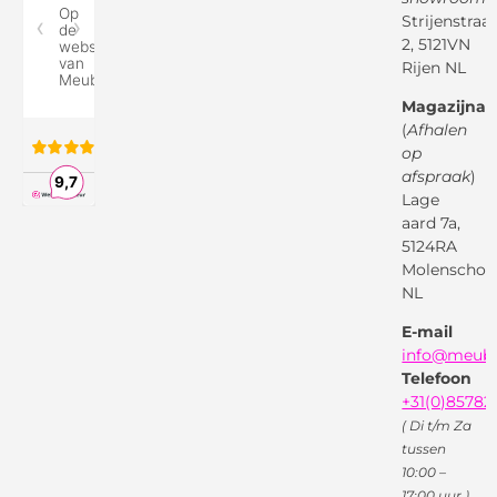
Reviewspot
Klachten
Strijenstraa
2, 5121VN
Betaalmethodes
Rijen NL
Over ons
Google
Magazijnad
Bezorg &
Montageservice
(
Afhalen
op
Vraag en
Bol.com
Antwoord
afspraak
)
Lage
Algemene
voorwaarden
aard 7a,
Pinterest
5124RA
Webwinkel
Garantievoorwaarden
Facebook
Molenschot
Keur
Privacybeleid
NL
X
( Twitter )
E-mail
Instagram
Facebook
info@meube
Youtube
Telefoon
+31(0)85782
( Di t/m Za
tussen
10:00 –
17:00 uur )