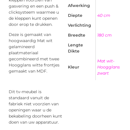
Afwerking
gasvering en een push &
clicksysteem waarmee u
Diepte
40 cm
de kleppen kunt openen
door erop te drukken.
Verlichting
Deze is gemaakt van
Breedte
180 cm
hoogwaardig Mat wit
Lengte
gelamineerd
Dikte
plaatmateriaal
gecombineerd met twee
Mat wit-
Hoogglans witte frontjes
Kleur
Hoogglans
gemaakt van MDF.
zwart
Dit tv-meubel is
standaard vanuit de
fabriek niet voorzien van
openingen waar u de
bekabeling doorheen kunt
doen van uw apparatuur.