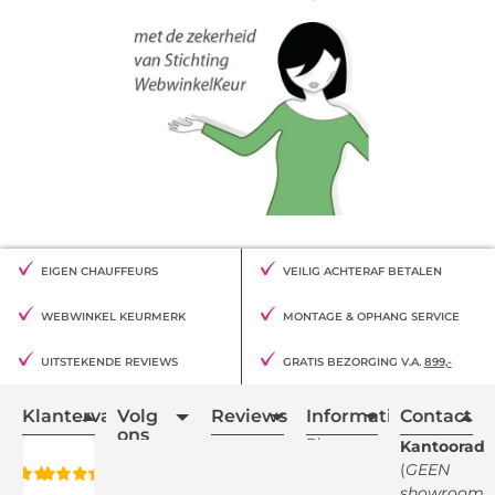
EIGEN CHAUFFEURS
VEILIG ACHTERAF BETALEN
WEBWINKEL KEURMERK
MONTAGE & OPHANG SERVICE
UITSTEKENDE REVIEWS
GRATIS BEZORGING V.A.
899,-
Klantervaring
Volg
Reviews
Informatie
Contact
ons
Blogs
Kantooradr
(
GEEN
Retourvoorwaarden
showroom
)