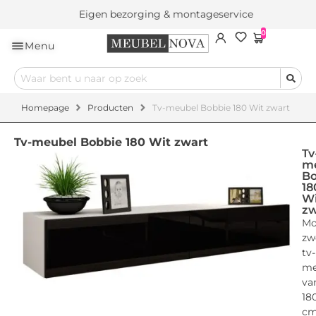
Eigen bezorging & montageservice
0
Menu
Homepage
Producten
Tv-meubel Bobbie 180 Wit zwart
Tv-meubel Bobbie 180 Wit zwart
Tv
m
Bo
18
Wi
zw
Mo
zw
tv-
me
va
18
c