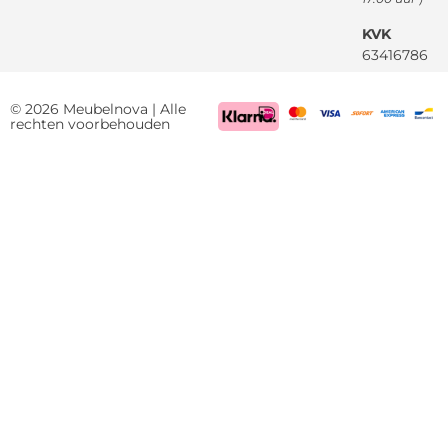
KVK
63416786
BTW
NL85522661
© 2026 Meubelnova | Alle
rechten voorbehouden