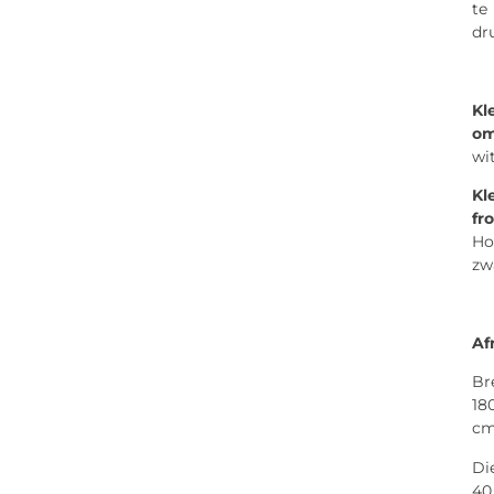
te
dr
Kl
o
wi
Kl
fr
Ho
zw
Af
Br
18
c
Di
40