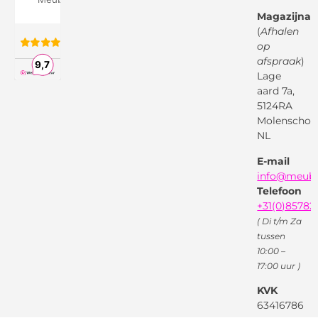
Google
Magazijnad
Bezorg &
Montageservice
(
Afhalen
op
Vraag en
Bol.com
Antwoord
afspraak
)
Lage
Algemene
voorwaarden
aard 7a,
Pinterest
5124RA
Webwinkel
Garantievoorwaarden
Facebook
Molenschot
Keur
Privacybeleid
NL
X
( Twitter )
E-mail
Instagram
Facebook
info@meube
Youtube
Telefoon
+31(0)85782
( Di t/m Za
tussen
10:00 –
17:00 uur )
KVK
63416786