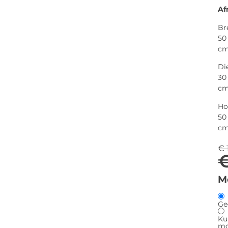
Af
Br
50
c
Di
30
c
Ho
50
c
€
M
Ge
Ku
mo