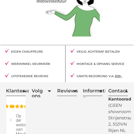
EIGEN CHAUFFEURS
VEILIG ACHTERAF BETALEN
WEBWINKEL KEURMERK
MONTAGE & OPHANG SERVICE
UITSTEKENDE REVIEWS
GRATIS BEZORGING V.A.
899,-
Klantervaring
Volg
Reviews
Informatie
Contact
ons
Blogs
Kantooradr
(
GEEN
Retourvoorwaarden
showroom
)
Reviewspot
Klachten
Strijenstraa
2, 5121VN
Betaalmethodes
Rijen NL
Over ons