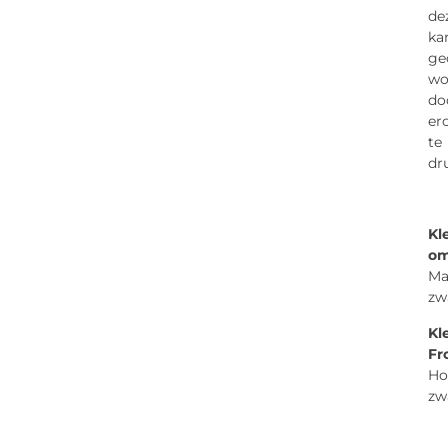
de
ka
ge
wo
do
er
te
dr
Kl
om
Ma
zw
Kl
Fr
Ho
zw