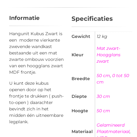
Informatie
Specificaties
Hangunit Kubus Zwart is
Gewicht
12 kg
een moderne vierkante
zwevende wandkast
Mat zwart-
bestaande uit een mat
Kleur
Hoogglans
zwarte ombouw voorzien
zwart
van een hoogglans zwart
MDF frontje.
50 cm
,
0 tot 50
Breedte
cm
U kunt deze kubus
openen door op het
frontje te drukken ( push-
Diepte
30 cm
to-open ) daarachter
bevindt zich in het
Hoogte
50 cm
midden één uitneembare
legplank.
Gelamineerd
Materiaal
Plaatmateriaal
,