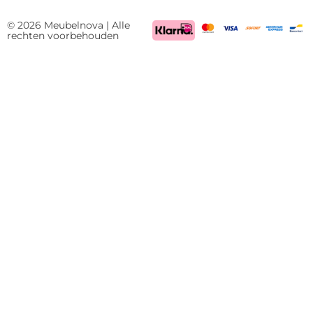
BTW
NL85522661
© 2026 Meubelnova | Alle
rechten voorbehouden