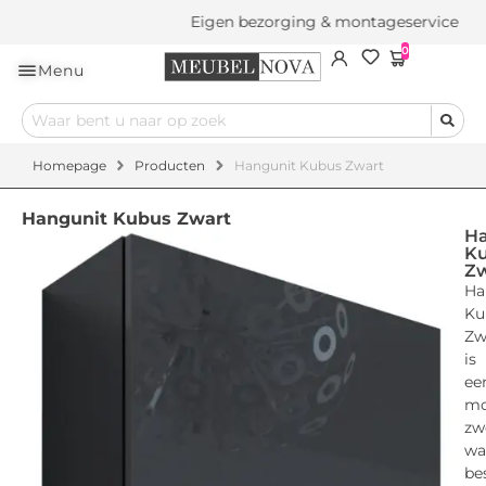
Eigen bezorging & montageservice
0
Menu
Homepage
Producten
Hangunit Kubus Zwart
Hangunit Kubus Zwart
Ha
K
Zw
Ha
Ku
Zw
is
ee
mo
zw
wa
be