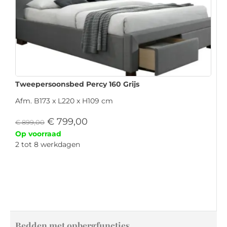
Tweepersoonsbed Percy 160 Grijs
Afm. B173 x L220 x H109 cm
€
799,00
€
899,00
Op voorraad
2 tot 8 werkdagen
Bedden met opbergfuncties