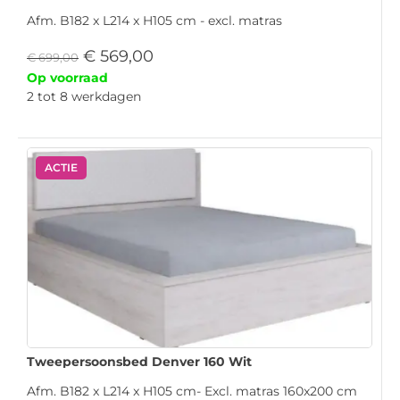
Afm. B182 x L214 x H105 cm - excl. matras
€
569,00
€
699,00
Op voorraad
2 tot 8 werkdagen
ACTIE
Tweepersoonsbed Denver 160 Wit
Afm. B182 x L214 x H105 cm- Excl. matras 160x200 cm