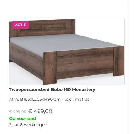
ACTIE
Tweepersoonsbed Bobo 160 Monastery
Afm. B165xL205xH90 cm - excl. matras
€
469,00
€
499,00
Op voorraad
2 tot 8 werkdagen