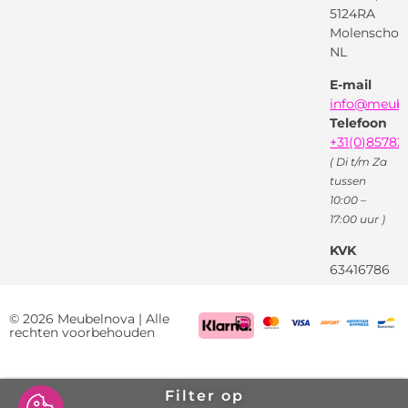
Pinterest
5124RA
Webwinkel
Garantievoorwaarden
Facebook
Molenschot
Keur
Privacybeleid
NL
X
( Twitter )
E-mail
Instagram
Facebook
info@meube
Youtube
Telefoon
+31(0)85782
( Di t/m Za
tussen
10:00 –
17:00 uur )
KVK
63416786
BTW
NL85522661
© 2026 Meubelnova | Alle
rechten voorbehouden
Filter op