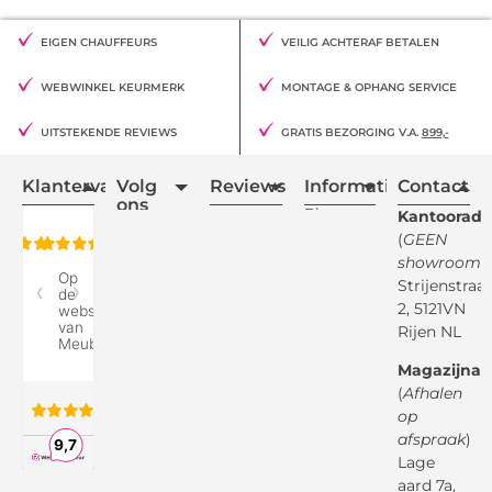
EIGEN CHAUFFEURS
VEILIG ACHTERAF BETALEN
WEBWINKEL KEURMERK
MONTAGE & OPHANG SERVICE
UITSTEKENDE REVIEWS
GRATIS BEZORGING V.A.
899,-
Klantervaring
Volg
Reviews
Informatie
Contact
ons
Blogs
Kantooradr
(
GEEN
Retourvoorwaarden
showroom
)
Reviewspot
Klachten
Strijenstraa
2, 5121VN
Betaalmethodes
Rijen NL
Over ons
Google
Magazijnad
Bezorg &
Montageservice
(
Afhalen
op
Vraag en
Bol.com
Antwoord
afspraak
)
Lage
Algemene
voorwaarden
aard 7a,