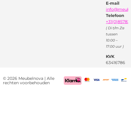
E-mail
Instagram
Facebook
info@meube
Youtube
Telefoon
+31(0)85782
( Di t/m Za
tussen
10:00 –
17:00 uur )
KVK
63416786
BTW
NL85522661
© 2026 Meubelnova | Alle
rechten voorbehouden