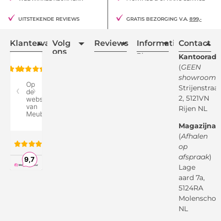
UITSTEKENDE REVIEWS
GRATIS BEZORGING V.A.
899,-
Klantervaring
Volg
Reviews
Informatie
Contact
ons
Blogs
Kantooradr
(
GEEN
Retourvoorwaarden
showroom
)
Reviewspot
Klachten
Strijenstraa
2, 5121VN
Betaalmethodes
Rijen NL
Over ons
Google
Magazijnad
Bezorg &
Montageservice
(
Afhalen
op
Vraag en
Bol.com
Antwoord
afspraak
)
Lage
Algemene
voorwaarden
aard 7a,
Pinterest
5124RA
Webwinkel
Garantievoorwaarden
Facebook
Molenschot
Keur
Privacybeleid
NL
X
( Twitter )