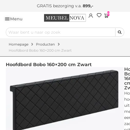
GRATIS bezorging v.a.
899,-
0
Menu
Homepage
Producten
Hoofdbord Bobo 160×200 cm Zwart
Hoofdbord Bobo 160×200 cm Zwart
Ho
B
16
c
Zw
Ho
ho
ui
me
ee
za
sc