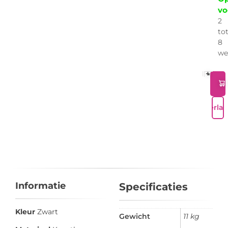
vo
2
to
8
we
+
-
Verlan
Informatie
Specificaties
Kleur
Zwart
Gewicht
11 kg