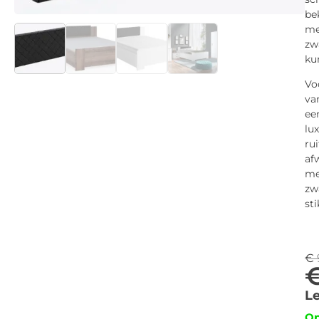
be
me
zw
ku
Vo
va
ee
lu
ru
af
me
zw
sti
€
Le
O