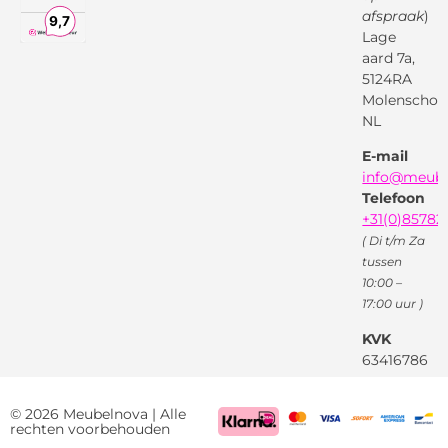
Bol.com
Antwoord
afspraak
)
Lage
Algemene
voorwaarden
aard 7a,
Pinterest
5124RA
Webwinkel
Garantievoorwaarden
Facebook
Molenschot
Keur
Privacybeleid
NL
X
( Twitter )
E-mail
Instagram
Facebook
info@meube
Youtube
Telefoon
+31(0)85782
( Di t/m Za
tussen
10:00 –
17:00 uur )
KVK
63416786
BTW
NL85522661
© 2026 Meubelnova | Alle
rechten voorbehouden