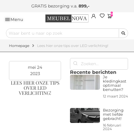
Eigen bezorging & montageserv
0
Menu
Homepage
Lees hier onze tips over LED verlichting!
mei 24
Recente berichten
2023
Je
kledingkast
LEES HIER ONZE TIPS
optimaal
OVER LED
benutten?
VERLICHTING!
12 maart 2024
Bezorging
met liefde
gebracht!
16 februari
2024