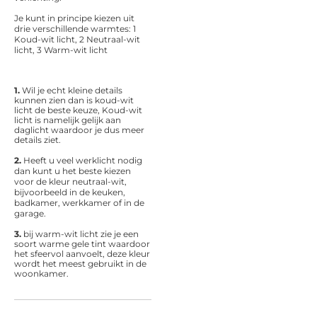
Je kunt in principe kiezen uit
drie verschillende warmtes: 1
Koud-wit licht, 2
Neutraal-wit
licht, 3
Warm-wit licht
1.
Wil je echt kleine details
kunnen zien dan is koud-wit
licht de beste keuze, Koud-wit
licht is namelijk gelijk aan
daglicht waardoor je dus meer
details ziet.
2.
Heeft u veel werklicht nodig
dan kunt u het beste kiezen
voor de kleur neutraal-wit,
b
ijvoorbeeld in de keuken,
badkamer, werkkamer of in de
garage.
3.
bij warm-wit licht zie je een
soort warme gele tint waardoor
het sfeervol aanvoelt, deze kleur
wordt het meest gebruikt in de
woonkamer.