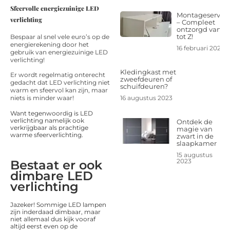
Sfeervolle energiezuinige LED
Montageservice
verlichting
– Compleet
ontzorgd van A
tot Z!
Bespaar al snel vele euro’s op de
energierekening door het
16 februari 2024
gebruik van energiezuinige LED
verlichting!
Kledingkast met
Er wordt regelmatig onterecht
zweefdeuren of
gedacht dat LED verlichting niet
schuifdeuren?
warm en sfeervol kan zijn, maar
16 augustus 2023
niets is minder waar!
Want tegenwoordig is LED
verlichting namelijk ook
Ontdek de
verkrijgbaar als prachtige
magie van
warme sfeerverlichting.
zwart in de
slaapkamer
15 augustus
2023
Bestaat er ook
dimbare LED
verlichting
Jazeker! Sommige LED lampen
zijn inderdaad dimbaar, maar
niet allemaal dus kijk vooraf
altijd eerst even op de