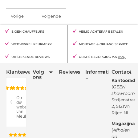
Vorige
Volgende
EIGEN CHAUFFEURS
VEILIG ACHTERAF BETALEN
WEBWINKEL KEURMERK
MONTAGE & OPHANG SERVICE
UITSTEKENDE REVIEWS
GRATIS BEZORGING V.A.
899,-
Klantervaring
Volg
Reviews
Informatie
Contact
ons
Blogs
Kantooradr
(
GEEN
Retourvoorwaarden
showroom
)
Reviewspot
Klachten
Strijenstraa
2, 5121VN
Betaalmethodes
Rijen NL
Over ons
Google
Magazijnad
Bezorg &
Montageservice
(
Afhalen
op
Vraag en