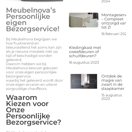
2024
Meubelnova’s
Persoonlijke
Montageservice
– Compleet
eigen
ontzorgd van A
Bez
orgservice!
tot Z!
16 februari 2024
Bij Meubelnova begrijpen we
hoe frustrerend en
teleurstellend het soms kan zijn
Kledingkast met
als je nieuwe meubels niet op
zweefdeuren of
tijd of beschadigd worden
schuifdeuren?
geleverd.
16 augustus 2023
Daarom hebben we bij
Meubelnova bewust gekozen
voor onze eigen persoonlijke
Ontdek de
bezorgservice.
magie van
waarbij het
geleverd wordt door
zwart in de
onze eigen ervaren en uiterst
slaapkamer
zorgvuldige chauffeurs.
15 augustus
Waarom
2023
Kiezen voor
Onze
Persoonlijke
Bezorgservice?