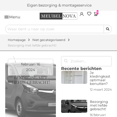
Eigen bezorging & montageservice
0
Menu
Homepage
Niet gecategoriseerd
Bezorging met liefde gebracht!
februari 16
Recente berichten
2024
Je
kledingkast
BEZORGING MET
optimaal
LIEFDE GEBRACHT!
benutten?
12 maart 2024
Bezorging
met liefde
gebracht!
16 februari