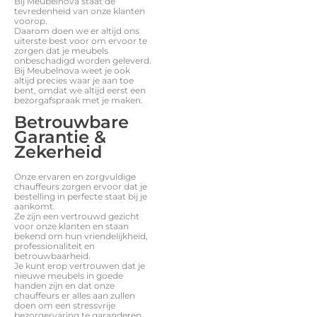
Bij Meubelnova staat de
tevredenheid van onze klanten
voorop.
Daarom doen we er altijd ons
uiterste best voor om ervoor te
zorgen dat je meubels
onbeschadigd worden geleverd.
Bij Meubelnova weet je ook
altijd precies waar je aan toe
bent, omdat we altijd eerst een
bezorgafspraak met je maken.
Betrouwbare
Garantie &
Zekerheid
Onze ervaren en zorgvuldige
chauffeurs zorgen ervoor dat je
bestelling in perfecte staat bij je
aankomt.
Ze zijn een vertrouwd gezicht
voor onze klanten en staan
bekend om hun vriendelijkheid,
professionaliteit en
betrouwbaarheid.
Je kunt erop vertrouwen dat je
nieuwe meubels in goede
handen zijn en dat onze
chauffeurs er alles aan zullen
doen om een stressvrije
bezorgervaring te garanderen.