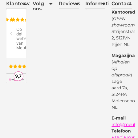
Klantervaring
Volg
Reviews
Informatie
Contact
ons
Blogs
Kantooradr
(
GEEN
Retourvoorwaarden
showroom
)
Reviewspot
Klachten
Strijenstraa
2, 5121VN
Betaalmethodes
Rijen NL
Over ons
Google
Magazijnad
Bezorg &
Montageservice
(
Afhalen
op
Vraag en
Bol.com
Antwoord
afspraak
)
Lage
Algemene
voorwaarden
aard 7a,
Pinterest
5124RA
Webwinkel
Garantievoorwaarden
Facebook
Molenschot
Keur
Privacybeleid
NL
X
( Twitter )
E-mail
Instagram
Facebook
info@meube
Youtube
Telefoon
+31(0)85782