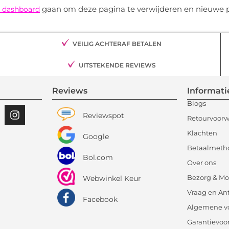
gaan om deze pagina te verwijderen en nieuwe pa
e dashboard
VEILIG ACHTERAF BETALEN
UITSTEKENDE REVIEWS
Reviews
Informati
Blogs
Reviewspot
Retourvoor
Klachten
Google
Betaalmeth
Bol.com
Over ons
Bezorg & Mo
Webwinkel Keur
Vraag en An
Facebook
Algemene v
Garantievo