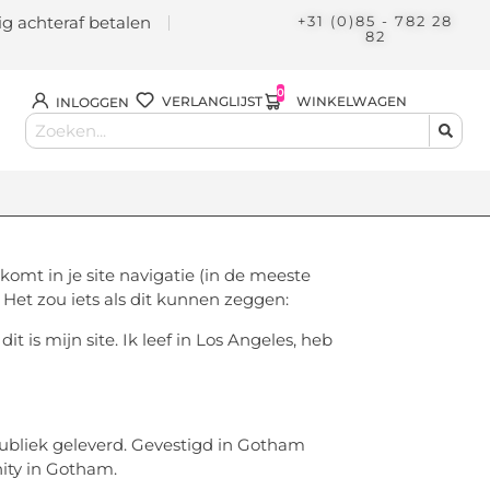
lig achteraf betalen
+31 (0)85 - 782 28
82
0
WINKELWAGEN
VERLANGLIJST
INLOGGEN
komt in je site navigatie (in de meeste
Het zou iets als dit kunnen zeggen:
t is mijn site. Ik leef in Los Angeles, heb
publiek geleverd. Gevestigd in Gotham
ity in Gotham.