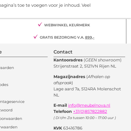
gina’s toe te voegen voor je inhoud. Veel
WEBWINKEL KEURMERK
GRATIS BEZORGING V.A.
899,-
e
Contact
Kantooradres
(
GEEN showroom
)
Strijenstraat 2, 5121VN Rijen NL
waarden
Magazijnadres
(
Afhalen op
afspraak
)
odes
Lage aard 7a, 5124RA Molenschot
NL
ntageservice
E-mail
info@meubelnova.nl
twoord
Telefoon
+31(0)857822882
( Di t/m Za tussen 10:00 – 17:00 uur )
oorwaarden
orwaarden
KVK
63416786