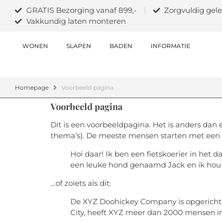
GRATIS Bezorging vanaf 899,-
Zorgvuldig gele
Vakkundig laten monteren
WONEN
SLAPEN
BADEN
INFORMATIE
Homepage
Voorbeeld pagina
Voorbeeld pagina
Dit is een voorbeeldpagina. Het is anders dan e
thema’s). De meeste mensen starten met een Ov
Hoi daar! Ik ben een fietskoerier in het d
een leuke hond genaamd Jack en ik hou v
…of zoiets als dit:
De XYZ Doohickey Company is opgericht i
City, heeft XYZ meer dan 2000 mensen in