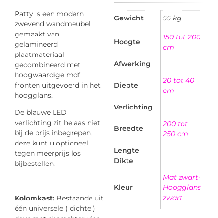
Patty is een modern
Gewicht
55 kg
zwevend wandmeubel
gemaakt van
150 tot 200
Hoogte
gelamineerd
cm
plaatmateriaal
Afwerking
gecombineerd met
hoogwaardige mdf
20 tot 40
fronten uitgevoerd in het
Diepte
cm
hoogglans.
Verlichting
De blauwe LED
verlichting zit helaas niet
200 tot
Breedte
bij de prijs inbegrepen,
250 cm
deze kunt u optioneel
Lengte
tegen meerprijs los
Dikte
bijbestellen.
Mat zwart-
Kleur
Hoogglans
zwart
Kolomkast:
Bestaande uit
één universele ( dichte )