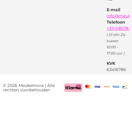
X
( Twitter )
E-mail
Instagram
Facebook
info@meube
Youtube
Telefoon
+31(0)85782
( Di t/m Za
tussen
10:00 –
17:00 uur )
KVK
63416786
BTW
NL85522661
© 2026 Meubelnova | Alle
rechten voorbehouden