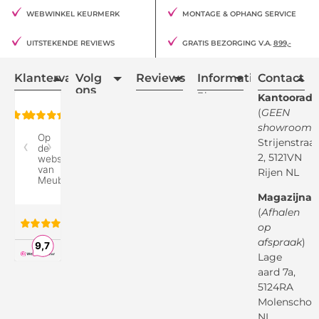
WEBWINKEL KEURMERK
MONTAGE & OPHANG SERVICE
UITSTEKENDE REVIEWS
GRATIS BEZORGING V.A.
899,-
Klantervaring
Volg
Reviews
Informatie
Contact
ons
Blogs
Kantooradr
(
GEEN
Retourvoorwaarden
showroom
)
Reviewspot
Klachten
Strijenstraa
2, 5121VN
Betaalmethodes
Rijen NL
Over ons
Google
Magazijnad
Bezorg &
Montageservice
(
Afhalen
op
Vraag en
Bol.com
Antwoord
afspraak
)
Lage
Algemene
voorwaarden
aard 7a,
Pinterest
5124RA
Webwinkel
Garantievoorwaarden
Facebook
Molenschot
Keur
Privacybeleid
NL