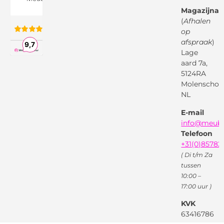
Google
Magazijnad
Bezorg &
Montageservice
(
Afhalen
op
Vraag en
Bol.com
Antwoord
afspraak
)
Lage
Algemene
voorwaarden
aard 7a,
Pinterest
5124RA
Webwinkel
Garantievoorwaarden
Facebook
Molenschot
Keur
Privacybeleid
NL
X
( Twitter )
E-mail
Instagram
Facebook
info@meube
Youtube
Telefoon
+31(0)85782
( Di t/m Za
tussen
10:00 –
17:00 uur )
KVK
63416786