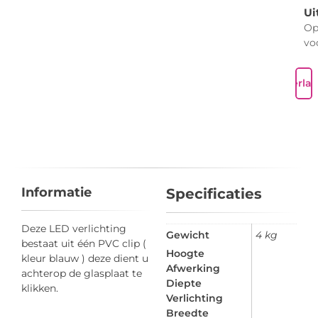
Ui
O
vo
Verlan
Informatie
Specificaties
Deze LED verlichting
Gewicht
4 kg
bestaat uit één PVC clip (
Hoogte
kleur blauw ) deze dient u
Afwerking
achterop de glasplaat te
Diepte
klikken.
Verlichting
Breedte