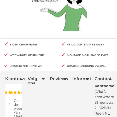
EIGEN CHAUFFEURS
VEILIG ACHTERAF BETALEN
WEBWINKEL KEURMERK
MONTAGE & OPHANG SERVICE
UITSTEKENDE REVIEWS
GRATIS BEZORGING V.A.
899,-
Klantervaring
Volg
Reviews
Informatie
Contact
ons
Blogs
Kantooradr
(
GEEN
Retourvoorwaarden
showroom
)
Reviewspot
Klachten
Strijenstraa
2, 5121VN
Betaalmethodes
Rijen NL
Over ons