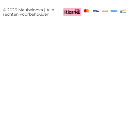
BTW
NL85522661
© 2026 Meubelnova | Alle
rechten voorbehouden