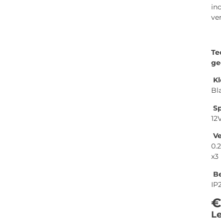
inc
ve
Te
ge
Kl
Bl
Sp
12
V
0.
x3
Be
IP
€
Le