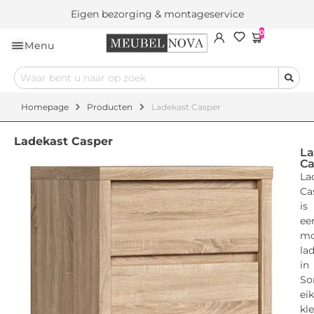
Eigen bezorging & montageservice
0
Menu
Homepage
Producten
Ladekast Casper
Ladekast Casper
La
Ca
La
Ca
is
ee
mo
la
in
So
ei
kle