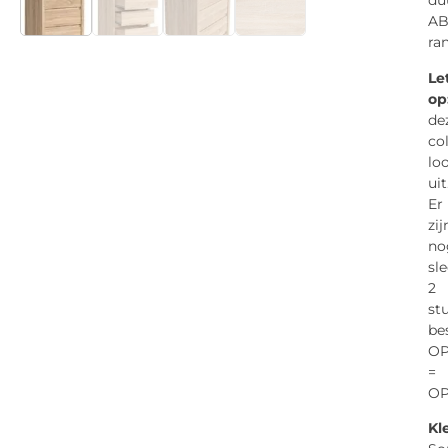
du
AB
ra
Le
op
de
col
lo
uit
Er
zij
no
sl
2
st
be
O
=
OP
Kl