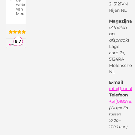
2, 5121VN
Betaalmethodes
Rijen NL
Over ons
Google
Magazijnad
Bezorg &
Montageservice
(
Afhalen
op
Vraag en
Bol.com
Antwoord
afspraak
)
Lage
Algemene
voorwaarden
aard 7a,
Pinterest
5124RA
Webwinkel
Garantievoorwaarden
Facebook
Molenschot
Keur
Privacybeleid
NL
X
( Twitter )
E-mail
Instagram
Facebook
info@meube
Youtube
Telefoon
+31(0)85782
( Di t/m Za
tussen
10:00 –
17:00 uur )