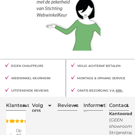
EIGEN CHAUFFEURS
VEILIG ACHTERAF BETALEN
WEBWINKEL KEURMERK
MONTAGE & OPHANG SERVICE
UITSTEKENDE REVIEWS
GRATIS BEZORGING V.A.
899,-
Klantervaring
Volg
Reviews
Informatie
Contact
ons
Blogs
Kantooradr
(
GEEN
Retourvoorwaarden
showroom
)
Reviewspot
Klachten
Strijenstraa