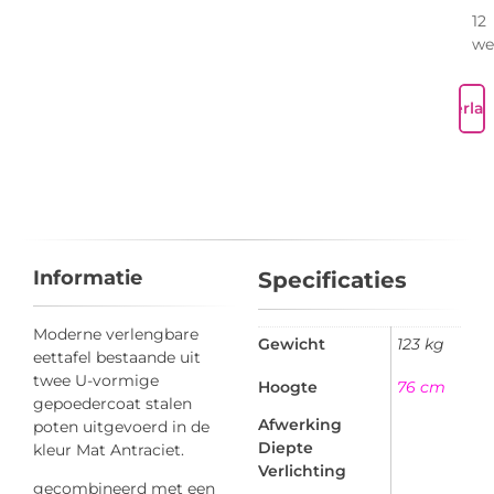
12
we
Verlan
Informatie
Specificaties
Moderne verlengbare
Gewicht
123 kg
eettafel bestaande uit
twee U-vormige
Hoogte
76 cm
gepoedercoat stalen
Afwerking
poten uitgevoerd in de
Diepte
kleur Mat Antraciet.
Verlichting
gecombineerd met een