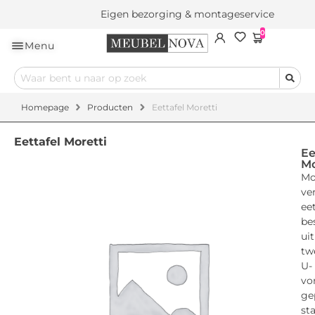
Eigen bezorging & montageservice
0
Menu
Homepage
Producten
Eettafel Moretti
Eettafel Moretti
Ee
Mo
Mo
ve
eet
be
uit
tw
U-
vo
ge
st