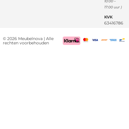
10:00 –
17:00 uur )
KVK
63416786
BTW
NL85522661
© 2026 Meubelnova | Alle
rechten voorbehouden