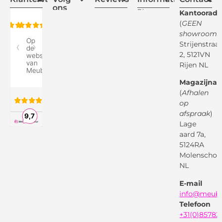
ons
Blogs
Kantooradr
(
GEEN
Retourvoorwaarden
showroom
)
Reviewspot
Klachten
Strijenstraa
2, 5121VN
Betaalmethodes
Rijen NL
Over ons
Google
Magazijnad
Bezorg &
Montageservice
(
Afhalen
op
Vraag en
Bol.com
Antwoord
afspraak
)
Lage
Algemene
voorwaarden
aard 7a,
Pinterest
5124RA
Webwinkel
Garantievoorwaarden
Facebook
Molenschot
Keur
Privacybeleid
NL
X
( Twitter )
E-mail
Instagram
Facebook
info@meube
Youtube
Telefoon
+31(0)85782