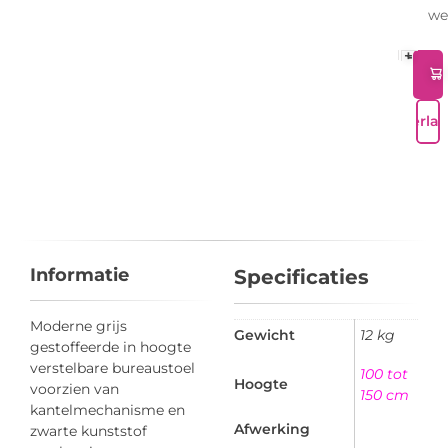
we
+
-
Verlan
Informatie
Specificaties
Moderne grijs
Gewicht
12 kg
gestoffeerde in hoogte
verstelbare bureaustoel
100 tot
Hoogte
voorzien van
150 cm
kantelmechanisme en
Afwerking
zwarte kunststof