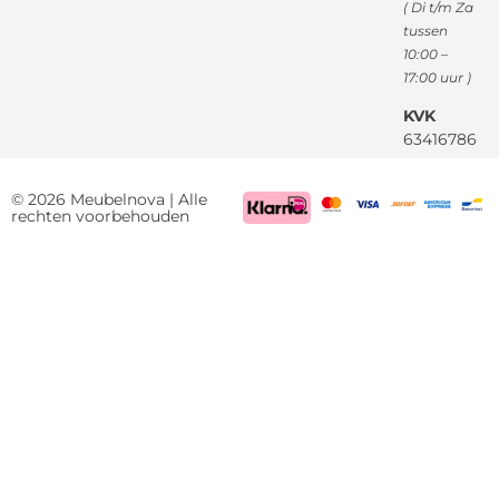
( Di t/m Za
tussen
10:00 –
17:00 uur )
KVK
63416786
BTW
NL85522661
© 2026 Meubelnova | Alle
rechten voorbehouden