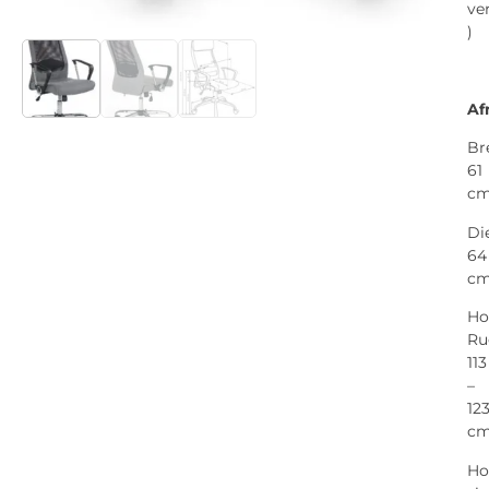
ve
)
Af
Br
61
c
Di
64
c
Ho
Ru
113
–
12
c
Ho