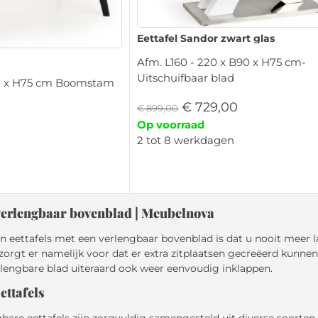
Eettafel Sandor zwart glas
Afm. L160 - 220 x B90 x H75 cm-
Uitschuifbaar blad
90 x H75 cm Boomstam
€
729,00
€
899,00
Op voorraad
2 tot 8 werkdagen
 verlengbaar bovenblad | Meubelnova
n eettafels met een verlengbaar bovenblad is dat u nooit meer l
zorgt er namelijk voor dat er extra zitplaatsen gecreëerd kunne
lengbare blad uiteraard ook weer eenvoudig inklappen.
ettafels
gbare eettafels zijn zorgvuldig samengesteld uit diverse soorte