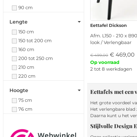
90 cm
Lengte
Eettafel Dickson
150 cm
Afm. L150 - 210 x B
150 tot 200 cm
look / Verlengbaar
160 cm
€
469,00
€
499,00
200 tot 250 cm
Op voorraad
210 cm
2 tot 8 werkdagen
220 cm
Hoogte
Eettafels met een
75 cm
Het grote voordeel va
76 cm
Het verlengbare blad 
Daarna kunt u het ver
Stijlvolle Design E
Onze collectie verlen