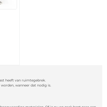
ast heeft van ruimtegebrek.
n worden, wanneer dat nodig is.
n hoogwaardige materialen. Of je nu op zoek bent naar een