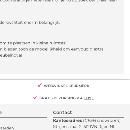
e kwaliteit enorm belangrijk.
om te plaatsen in kleine ruimtes!
 en bieden toch de mogelijkheid om eenvoudig extra
Meubelnova!
WEBWINKEL KEURMERK
GRATIS BEZORGING V.A.
899,-
e
Contact
Kantooradres
(
GEEN showroom
)
Strijenstraat 2, 5121VN Rijen NL
waarden