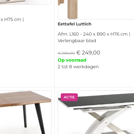
 x H75 cm |
Eettafel Luttich
Afm. L160 - 240 x B90 x H76 cm |
Verlengbaar blad
€
249,00
€
299,00
Op voorraad
2 tot 8 werkdagen
ACTIE