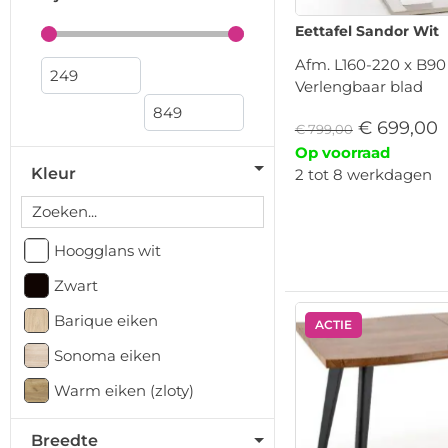
Eettafel Sandor Wit
Afm. L160-220 x B90
Verlengbaar blad
€
699,00
€
799,00
Op voorraad
Kleur
2 tot 8 werkdagen
Hoogglans wit
Zwart
Barique eiken
ACTIE
Sonoma eiken
Warm eiken (zloty)
Breedte