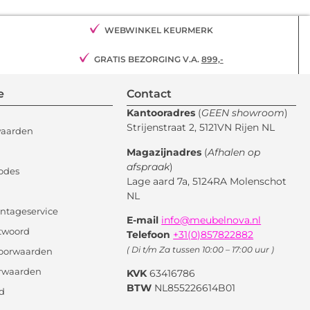
WEBWINKEL KEURMERK
GRATIS BEZORGING V.A.
899,-
e
Contact
Kantooradres
(
GEEN showroom
)
Strijenstraat 2, 5121VN Rijen NL
waarden
Magazijnadres
(
Afhalen op
afspraak
)
odes
Lage aard 7a, 5124RA Molenschot
NL
ntageservice
E-mail
info@meubelnova.nl
twoord
Telefoon
+31(0)857822882
( Di t/m Za tussen 10:00 – 17:00 uur )
oorwaarden
orwaarden
KVK
63416786
BTW
NL855226614B01
id