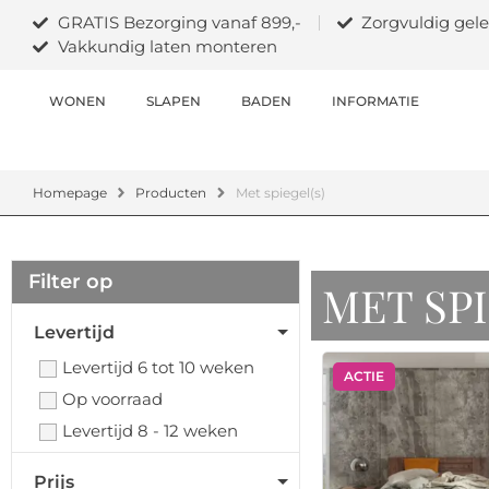
GRATIS Bezorging vanaf 899,-
Zorgvuldig gele
Vakkundig laten monteren
WONEN
SLAPEN
BADEN
INFORMATIE
Homepage
Producten
Met spiegel(s)
Filter op
MET SPI
Levertijd
Levertijd 6 tot 10 weken
ACTIE
Op voorraad
Levertijd 8 - 12 weken
Prijs