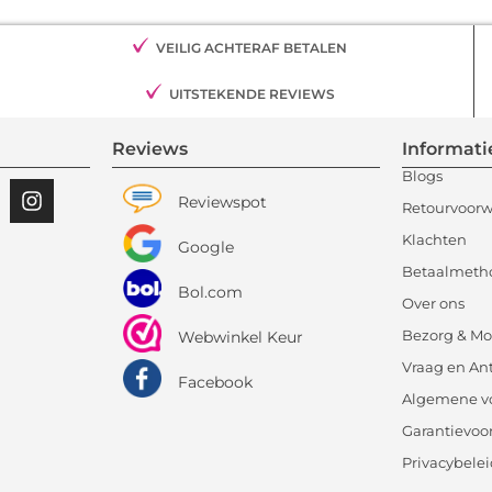
VEILIG ACHTERAF BETALEN
UITSTEKENDE REVIEWS
Reviews
Informati
Blogs
Reviewspot
Retourvoor
Klachten
Google
Betaalmeth
Bol.com
Over ons
Bezorg & Mo
Webwinkel Keur
Vraag en An
Facebook
Algemene v
Garantievo
Privacybele