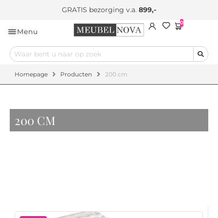
GRATIS bezorging v.a.
899,-
0
Menu
Homepage
Producten
200 cm
200 CM