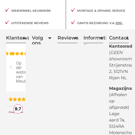
WEBWINKEL KEURMERK
MONTAGE & OPHANG SERVICE
UITSTEKENDE REVIEWS
GRATIS BEZORGING V.A.
899,-
Klantervaring
Volg
Reviews
Informatie
Contact
ons
Blogs
Kantooradr
(
GEEN
Retourvoorwaarden
showroom
)
Reviewspot
Klachten
Strijenstraa
2, 5121VN
Betaalmethodes
Rijen NL
Over ons
Google
Magazijnad
Bezorg &
Montageservice
(
Afhalen
op
Vraag en
Bol.com
Antwoord
afspraak
)
Lage
Algemene
voorwaarden
aard 7a,
Pinterest
5124RA
Webwinkel
Garantievoorwaarden
Facebook
Molenschot
Keur