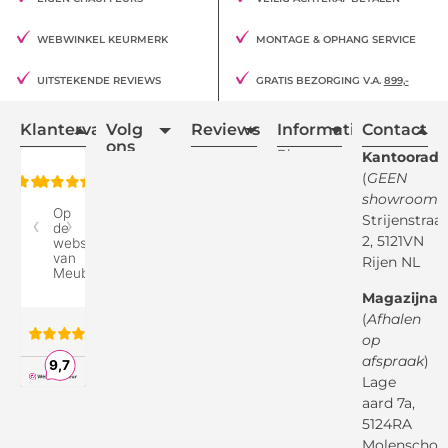
WEBWINKEL KEURMERK
MONTAGE & OPHANG SERVICE
UITSTEKENDE REVIEWS
GRATIS BEZORGING V.A.
899,-
Klantervaring
Volg
Reviews
Informatie
Contact
ons
Blogs
Kantooradr
(
GEEN
Retourvoorwaarden
showroom
)
Reviewspot
Klachten
Strijenstraa
2, 5121VN
Betaalmethodes
Rijen NL
Over ons
Google
Magazijnad
Bezorg &
Montageservice
(
Afhalen
op
Vraag en
Bol.com
Antwoord
afspraak
)
Lage
Algemene
voorwaarden
aard 7a,
Pinterest
5124RA
Webwinkel
Garantievoorwaarden
Facebook
Molenschot
Keur