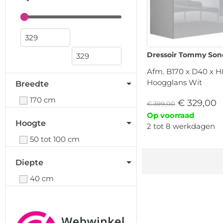
Dressoir Tommy So
Afm. B170 x D40 x H
Hoogglans Wit
Breedte
170 cm
€
329,00
€
399,00
Op voorraad
Hoogte
2 tot 8 werkdagen
50 tot 100 cm
Diepte
40 cm