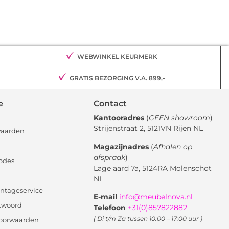
WEBWINKEL KEURMERK
GRATIS BEZORGING V.A.
899,-
e
Contact
Kantooradres
(
GEEN showroom
)
Strijenstraat 2, 5121VN Rijen NL
waarden
Magazijnadres
(
Afhalen op
afspraak
)
odes
Lage aard 7a, 5124RA Molenschot
NL
ntageservice
E-mail
info@meubelnova.nl
twoord
Telefoon
+31(0)857822882
( Di t/m Za tussen 10:00 – 17:00 uur )
oorwaarden