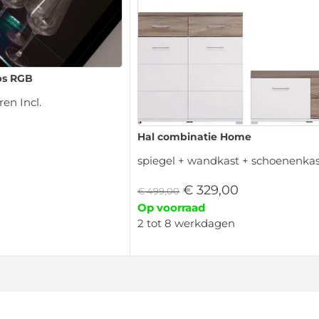
ips RGB
ren Incl.
Hal combinatie Home
spiegel + wandkast + schoenenka
€
329,00
€
499,00
Op voorraad
2 tot 8 werkdagen