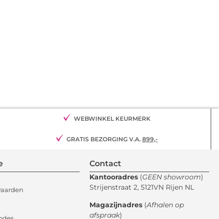
WEBWINKEL KEURMERK
GRATIS BEZORGING V.A.
899,-
e
Contact
Kantooradres
(
GEEN showroom
)
Strijenstraat 2, 5121VN Rijen NL
waarden
Magazijnadres
(
Afhalen op
afspraak
)
odes