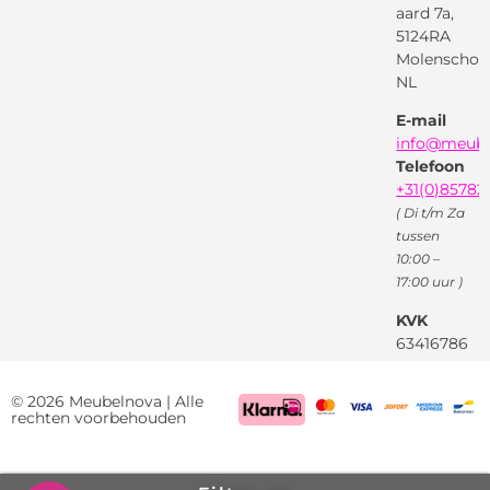
voorwaarden
aard 7a,
Pinterest
5124RA
Webwinkel
Garantievoorwaarden
Facebook
Molenschot
Keur
Privacybeleid
NL
X
( Twitter )
E-mail
Instagram
Facebook
info@meube
Youtube
Telefoon
+31(0)85782
( Di t/m Za
tussen
10:00 –
17:00 uur )
KVK
63416786
BTW
NL85522661
© 2026 Meubelnova | Alle
rechten voorbehouden