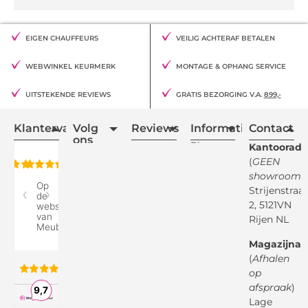
EIGEN CHAUFFEURS
VEILIG ACHTERAF BETALEN
WEBWINKEL KEURMERK
MONTAGE & OPHANG SERVICE
UITSTEKENDE REVIEWS
GRATIS BEZORGING V.A.
899,-
Klantervaring
Volg
Reviews
Informatie
Contact
ons
Blogs
Kantooradr
(
GEEN
Retourvoorwaarden
showroom
)
Reviewspot
Klachten
Strijenstraa
2, 5121VN
Betaalmethodes
Rijen NL
Over ons
Google
Magazijnad
Bezorg &
Montageservice
(
Afhalen
op
Vraag en
Bol.com
Antwoord
afspraak
)
Lage
Algemene