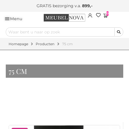
GRATIS bezorging v.a.
899,-
0
Menu
Homepage
Producten
75 cm
75 CM