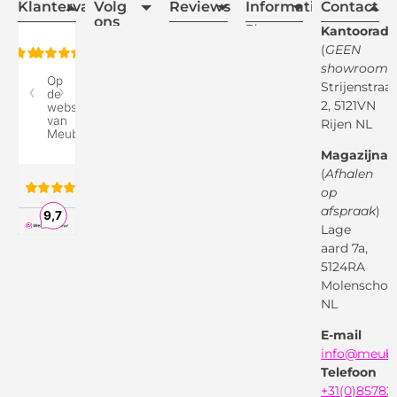
Klantervaring
Volg
Reviews
Informatie
Contact
ons
Blogs
Kantooradr
(
GEEN
Retourvoorwaarden
showroom
)
Reviewspot
Klachten
Strijenstraa
2, 5121VN
Betaalmethodes
Rijen NL
Over ons
Google
Magazijnad
Bezorg &
Montageservice
(
Afhalen
op
Vraag en
Bol.com
Antwoord
afspraak
)
Lage
Algemene
voorwaarden
aard 7a,
Pinterest
5124RA
Webwinkel
Garantievoorwaarden
Facebook
Molenschot
Keur
Privacybeleid
NL
X
( Twitter )
E-mail
Instagram
Facebook
info@meube
Youtube
Telefoon
+31(0)85782