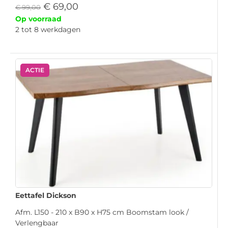
€
69,00
€
99,00
Op voorraad
2 tot 8 werkdagen
ACTIE
Eettafel Dickson
Afm. L150 - 210 x B90 x H75 cm Boomstam look /
Verlengbaar