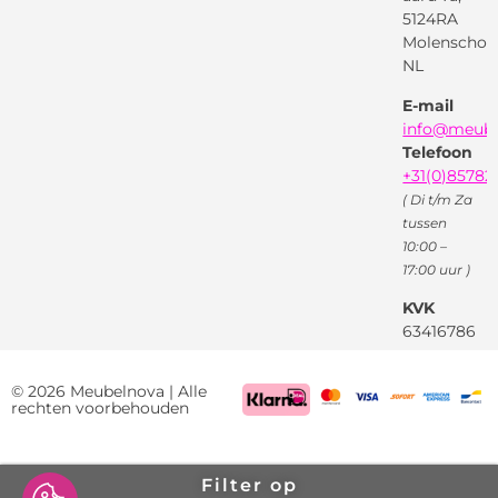
Pinterest
5124RA
Webwinkel
Garantievoorwaarden
Facebook
Molenschot
Keur
Privacybeleid
NL
X
( Twitter )
E-mail
Instagram
Facebook
info@meube
Youtube
Telefoon
+31(0)85782
( Di t/m Za
tussen
10:00 –
17:00 uur )
KVK
63416786
BTW
NL85522661
© 2026 Meubelnova | Alle
rechten voorbehouden
Filter op