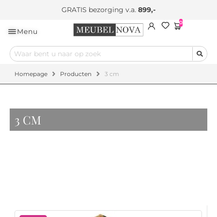
GRATIS bezorging v.a.
899,-
0
Menu
Homepage
Producten
3 cm
3 CM