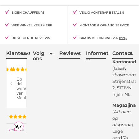
EIGEN CHAUFFEURS
VEILIG ACHTERAF BETALEN
WEBWINKEL KEURMERK
MONTAGE & OPHANG SERVICE
UITSTEKENDE REVIEWS
GRATIS BEZORGING V.A.
899,-
Klantervaring
Volg
Reviews
Informatie
Contact
ons
Blogs
Kantooradr
(
GEEN
Retourvoorwaarden
showroom
)
Reviewspot
Klachten
Strijenstraa
2, 5121VN
Betaalmethodes
Rijen NL
Over ons
Google
Magazijnad
Bezorg &
Montageservice
(
Afhalen
op
Vraag en
Bol.com
Antwoord
afspraak
)
Lage
Algemene
voorwaarden
aard 7a,