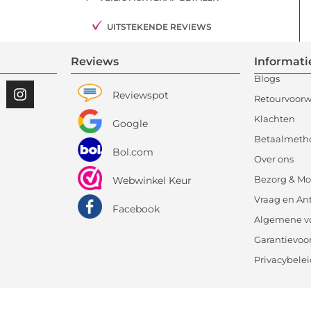
UITSTEKENDE REVIEWS
Reviews
Informati
Blogs
Reviewspot
Retourvoor
Klachten
Google
Betaalmeth
Bol.com
Over ons
Bezorg & Mo
Webwinkel Keur
Vraag en An
Facebook
Algemene v
Garantievo
Privacybele