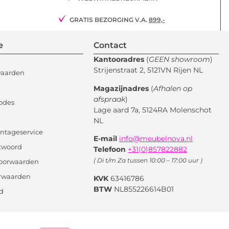
GRATIS BEZORGING V.A.
899,-
e
Contact
Kantooradres
(
GEEN showroom
)
Strijenstraat 2, 5121VN Rijen NL
waarden
Magazijnadres
(
Afhalen op
afspraak
)
odes
Lage aard 7a, 5124RA Molenschot
NL
ntageservice
E-mail
info@meubelnova.nl
twoord
Telefoon
+31(0)857822882
( Di t/m Za tussen 10:00 – 17:00 uur )
oorwaarden
orwaarden
KVK
63416786
BTW
NL855226614B01
id