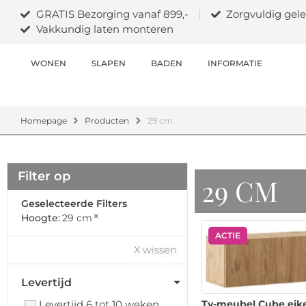
GRATIS Bezorging vanaf 899,-
Zorgvuldig gele
Vakkundig laten monteren
WONEN
SLAPEN
BADEN
INFORMATIE
Homepage
Producten
29 cm
Filter op
29 CM
Geselecteerde Filters
×
Hoogte
:
29 cm
ACTIE
X wissen
Levertijd
Levertijd 6 tot 10 weken
Tv-meubel Cube eik