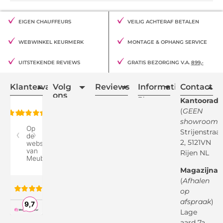
EIGEN CHAUFFEURS
VEILIG ACHTERAF BETALEN
WEBWINKEL KEURMERK
MONTAGE & OPHANG SERVICE
UITSTEKENDE REVIEWS
GRATIS BEZORGING V.A.
899,-
Klantervaring
Volg
Reviews
Informatie
Contact
ons
Blogs
Kantooradr
(
GEEN
Retourvoorwaarden
showroom
)
Reviewspot
Klachten
Strijenstraa
2, 5121VN
Betaalmethodes
Rijen NL
Over ons
Google
Magazijnad
Bezorg &
Montageservice
(
Afhalen
op
Vraag en
Bol.com
Antwoord
afspraak
)
Lage
Algemene
voorwaarden
aard 7a,