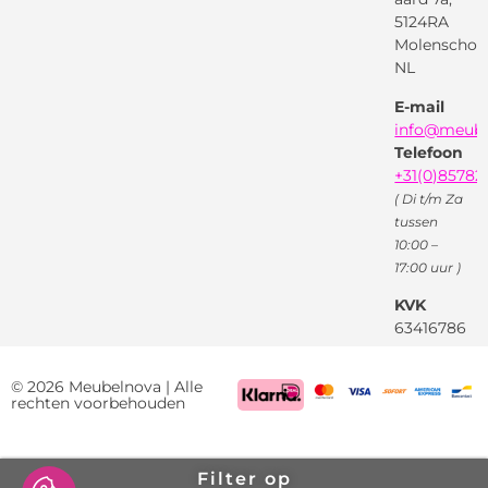
Pinterest
5124RA
Webwinkel
Garantievoorwaarden
Facebook
Molenschot
Keur
Privacybeleid
NL
X
( Twitter )
E-mail
Instagram
Facebook
info@meube
Youtube
Telefoon
+31(0)85782
( Di t/m Za
tussen
10:00 –
17:00 uur )
KVK
63416786
BTW
NL85522661
© 2026 Meubelnova | Alle
rechten voorbehouden
Filter op