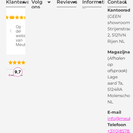
Klantervaring
Volg
Reviews
Informatie
Contact
ons
Blogs
Kantooradr
(
GEEN
Retourvoorwaarden
showroom
)
Reviewspot
Klachten
Strijenstraa
2, 5121VN
Betaalmethodes
Rijen NL
Over ons
Google
Magazijnad
Bezorg &
Montageservice
(
Afhalen
op
Vraag en
Bol.com
Antwoord
afspraak
)
Lage
Algemene
voorwaarden
aard 7a,
Pinterest
5124RA
Webwinkel
Garantievoorwaarden
Facebook
Molenschot
Keur
Privacybeleid
NL
X
( Twitter )
E-mail
Instagram
Facebook
info@meube
Youtube
Telefoon
+31(0)85782